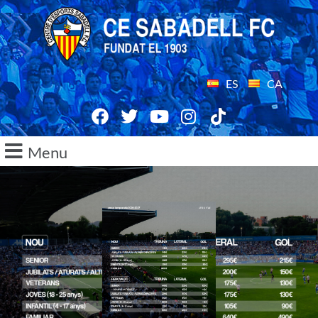
ES
CA
Menu