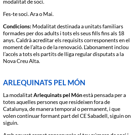
modalitat de soci.
Fes-te soci. Ara o Mai.
Condicions:
Modalitat destinada a unitats familiars
formades per dos adults i tots els seus fills fins als 18
anys. Caldrà acreditar els requisits corresponents en el
moment de l’alta o de la renovació. L’abonament inclou
l’accés a tots els partits de lliga regular disputats a la
Nova Creu Alta.
ARLEQUINATS PEL MÓN
La modalitat
Arlequinats pel Món
està pensada per a
totes aquelles persones que resideixen fora de
Catalunya, de manera temporal o permanent, i que
volen continuar formant part del CE Sabadell, siguin on
siguin.
Amb aquest carnet conservaràs el teu número de soci i