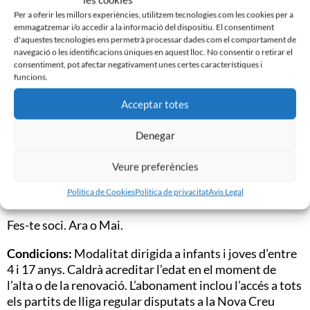
Amb el carnet de soci Infantil tindran accés a tots els
Per a oferir les millors experiències, utilitzem tecnologies com les cookies per a
partits de lliga a casa, amb el seu seient assegurat
emmagatzemar i/o accedir a la informació del dispositiu. El consentiment
d'aquestes tecnologies ens permetrà processar dades com el comportament de
durant tota la temporada. A més, passaran a formar
navegació o les identificacions úniques en aquest lloc. No consentir o retirar el
part del club amb el seu número de soci, acumulant
consentiment, pot afectar negativament unes certes característiques i
antiguitat temporada rere temporada i gaudint dels
funcions.
avantatges propis dels socis.
Acceptar totes
Aquesta modalitat permet als més joves viure cada
partit des de la Nova Creu Alta i començar a formar part
Denegar
de la família arlequinada des de ben petits.
Veure preferències
Si tens entre 4 i 17 anys, aquesta és la teva modalitat de
Politica de Cookies
Politica de privacitat
Avis Legal
soci.
Fes-te soci. Ara o Mai.
Condicions:
Modalitat dirigida a infants i joves d’entre
4 i 17 anys. Caldrà acreditar l’edat en el moment de
l’alta o de la renovació. L’abonament inclou l’accés a tots
els partits de lliga regular disputats a la Nova Creu