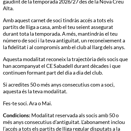
gaudint de la temporada 2026/27 des de la Nova Creu
Alta.
Amb aquest carnet de soci tindràs accés a tots els
partits de lliga a casa, amb el teu seient assegurat
durant tota la temporada. A més, mantindràs el teu
número de soci i la teva antiguitat, un reconeixement a
la fidelitat i al compromís amb el club al llarg dels anys.
Aquesta modalitat reconeix la trajectòria dels socis que
han acompanyat el CE Sabadell durant dècades i que
continuen formant part del dia a dia del club.
Si acredites 50 o més anys consecutius com a soci,
aquesta és la teva modalitat.
Fes-te soci. Ara o Mai.
Condicions:
Modalitat reservada als socis amb 50 o
més anys consecutius d’antiguitat. L’abonament inclou
l’accés a tots els partits de lliga regular disputats a la