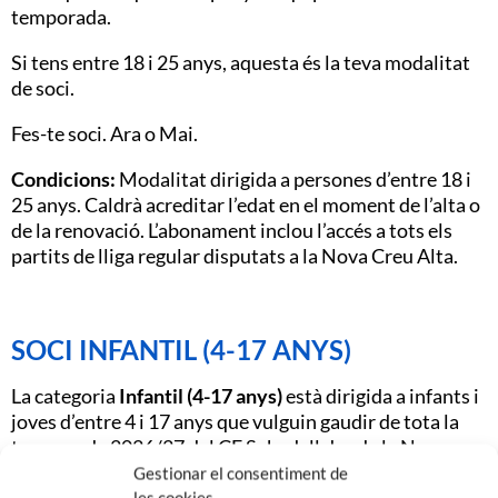
temporada.
Si tens entre 18 i 25 anys, aquesta és la teva modalitat
de soci.
Fes-te soci. Ara o Mai.
Condicions:
Modalitat dirigida a persones d’entre 18 i
25 anys. Caldrà acreditar l’edat en el moment de l’alta o
de la renovació. L’abonament inclou l’accés a tots els
partits de lliga regular disputats a la Nova Creu Alta.
SOCI INFANTIL (4-17 ANYS)
La categoria
Infantil (4-17 anys)
està dirigida a infants i
joves d’entre 4 i 17 anys que vulguin gaudir de tota la
temporada 2026/27 del CE Sabadell des de la Nova
Creu Alta.
Gestionar el consentiment de
les cookies