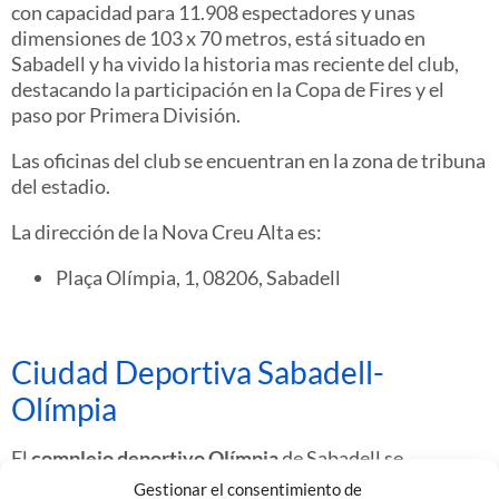
con capacidad para 11.908 espectadores y unas
dimensiones de 103 x 70 metros, está situado en
Sabadell y ha vivido la historia mas reciente del club,
destacando la participación en la Copa de Fires y el
paso por Primera División.
Las oficinas del club se encuentran en la zona de tribuna
del estadio.
La dirección de la Nova Creu Alta es:
Plaça Olímpia, 1, 08206, Sabadell
Ciudad Deportiva Sabadell-
Olímpia
El
complejo deportivo Olímpia
de Sabadell se
encuentra situado en la calle de l’Apúlia, delante de
Gestionar el consentimiento de