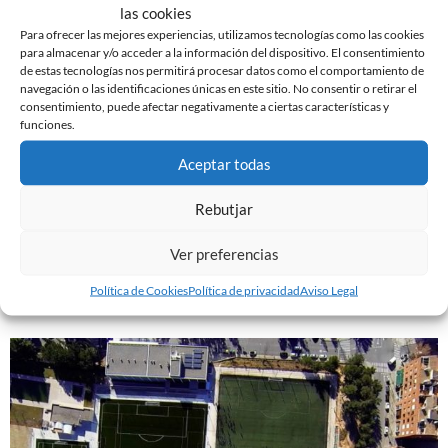
l’Estadi Municipal de la Nova Creu Alta.
las cookies
Para ofrecer las mejores experiencias, utilizamos tecnologías como las cookies
Los equipos del Fútbol Base del CE Sabadell disputan
para almacenar y/o acceder a la información del dispositivo. El consentimiento
los partidos en Olímpia. Las instalaciones cuentan con
de estas tecnologías nos permitirá procesar datos como el comportamiento de
navegación o las identificaciones únicas en este sitio. No consentir o retirar el
tres campos de fútbol de cesped artificial (dos de
consentimiento, puede afectar negativamente a ciertas características y
fútbol-11 y uno de fútbol-7), piscina, bar y un edificio de
funciones.
servicios y vestuarios.
Aceptar todas
La dirección de Olímpia es:
Rebutjar
Carrer de l’Apúlia, 40, 08206, Sabadell
Ver preferencias
Política de Cookies
Política de privacidad
Aviso Legal