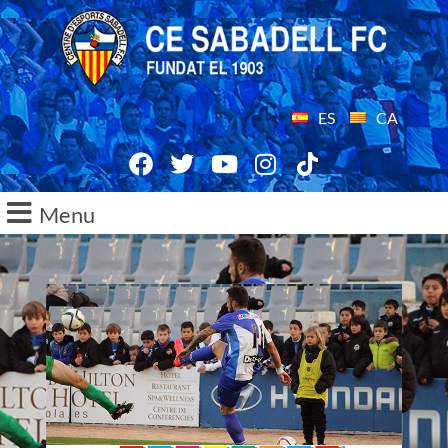
ES
CA
Menu