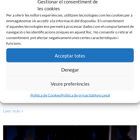
Gestionar el consentiment de
Leer más »
les cookies
Per a oferir les millors experiències, utilitzem tecnologies com les cookies per a
emmagatzemar i/o accedir a la informació del dispositiu. El consentiment
d'aquestes tecnologies ens permetrà processar dades com el comportament de
navegació o les identificacions úniques en aquest lloc. No consentir o retirar el
consentiment, pot afectar negativament unes certes característiques i
funcions.
Acceptar totes
Denegar
Veure preferències
GASTÓN VALLES, NOU JUGADOR DEL CE SABADELL
Politica de Cookies
Politica de privacitat
Avis Legal
30 de juliol de 2026
Leer más »