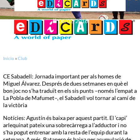
06/02/2016
Inicio
»
Club
CE Sabadell: Jornada important per als homes de
Miguel Álvarez. Després de dues setmanes en què el
bon joc no s’ha traduït en els sis punts –només l’empat a
La Pobla de Mafumet–, el Sabadell vol tornar al camí de
la victòria
Notícies: Agustín és baixa per aquest partit. El ‘capi’
arlequinat pateix una sobrecàrrega a l’adductor i no
s’ha pogut entrenar amb la resta de l’equip durant la
setmana. A més, Batanero és baixa per acumulació de