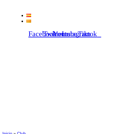
Vés
al
contingut
ES
CA
Facebook
Twitter
Youtube
Instagram
Tiktok
18/03/2016
25 entrades per a
l’Associació Catalana de
Parkinson
Inicio
»
Club