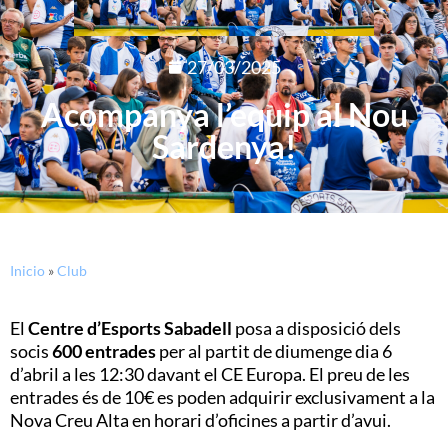
27/03/2025
Acompanya l’equip al Nou
Sardenya!
Inicio
»
Club
El
Centre d’Esports Sabadell
posa a disposició dels
socis
600 entrades
per al partit de diumenge dia 6
d’abril a les 12:30 davant el CE Europa. El preu de les
entrades és de 10€ es poden adquirir exclusivament a la
Nova Creu Alta en horari d’oficines a partir d’avui.