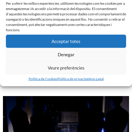
Per a oferir les millors experiències, utilitzem tecnologies com les cookies per a
emmagatzemar i/o accedir a la informació del dispositiu. El consentiment
d'aquestes tecnologies ens permetrà processar dades com el comportament de
navegació o les identificacions úniques en aquest lloc. No consentir o retirar el
consentiment, pot afectar negativament unes certes característiques i
funcions.
Acceptar totes
Denegar
GASTÓN VALLES, NOU JUGADOR DEL CE SABADELL
Veure preferències
30 de juliol de 2026
Politica de Cookies
Politica de privacitat
Avis Legal
Leer más »