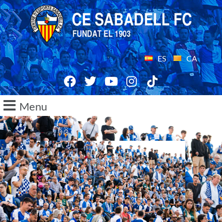
ES
CA
Menu