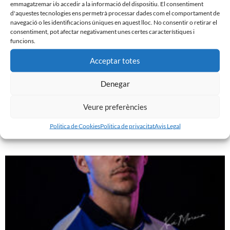
emmagatzemar i/o accedir a la informació del dispositiu. El consentiment
d'aquestes tecnologies ens permetrà processar dades com el comportament de
navegació o les identificacions úniques en aquest lloc. No consentir o retirar el
consentiment, pot afectar negativament unes certes característiques i
funcions.
Acceptar totes
Denegar
JA DISPONIBLE LA PRIMERA EQUIPACIÓ DE LA
TEMPORADA 26/27
Veure preferències
29 de juliol de 2026
Politica de Cookies
Politica de privacitat
Avis Legal
Leer más »