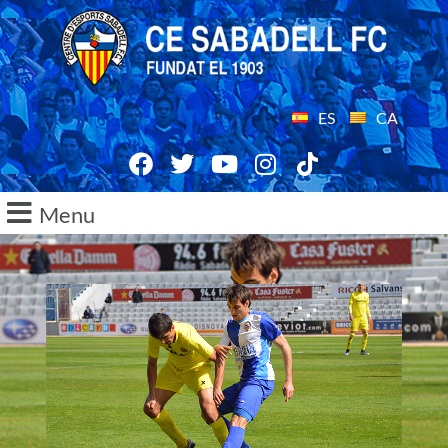
ES
CA
Menu