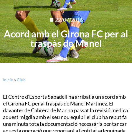
22/07/2016
Acord amb el Girona FC per al
traspàs de Manel
Inicio
»
Club
El Centre d’Esports Sabadell ha arribat a un acord amb
el Girona FC per al traspàs de Manel Martínez. El
davanter de Cabrera de Mar ha passat la revisió mèdica
aquest migdia amb el seu nou equip i el club ha rebut fa
uns minuts tota la documentació necessària per tancar
aquesta operació que reportarà a l’entitat arlequinada