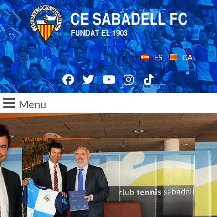
ES
CA
Menu