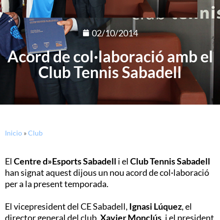
02/10/2014
Acord de col·laboració amb el
Club Tennis Sabadell
Inicio
»
Club
El
Centre d»Esports Sabadell
i el
Club Tennis Sabadell
han signat aquest dijous un nou acord de col·laboració
per a la present temporada.
El vicepresident del CE Sabadell,
Ignasi Lúquez
, el
director general del club,
Xavier Monclús
, i el president