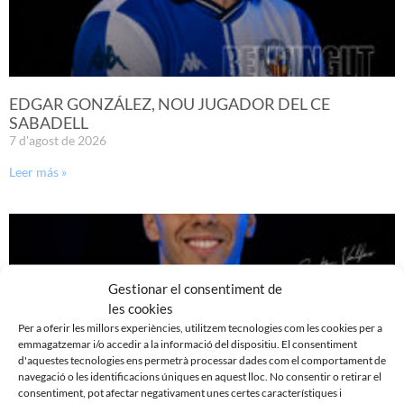
EDGAR GONZÁLEZ, NOU JUGADOR DEL CE
SABADELL
7 d'agost de 2026
Leer más »
Gestionar el consentiment de
les cookies
Per a oferir les millors experiències, utilitzem tecnologies com les cookies per a
emmagatzemar i/o accedir a la informació del dispositiu. El consentiment
d'aquestes tecnologies ens permetrà processar dades com el comportament de
navegació o les identificacions úniques en aquest lloc. No consentir o retirar el
consentiment, pot afectar negativament unes certes característiques i