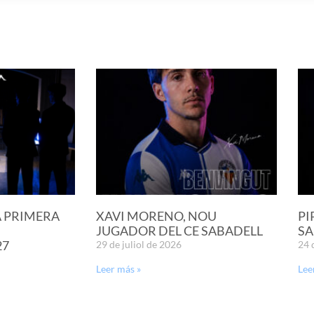
A PRIMERA
XAVI MORENO, NOU
PI
JUGADOR DEL CE SABADELL
SA
27
29 de juliol de 2026
24 
Leer más »
Lee