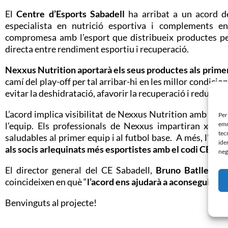
El
Centre d’Esports Sabadell
ha arribat a un acord d
especialista en nutrició esportiva i complements ene
compromesa amb l’esport que distribueix productes per 
directa entre rendiment esportiu i recuperació.
Nexxus Nutrition
aportarà els seus productes als prime
camí del play-off per tal arribar-hi en les millor condic
evitar la deshidratació, afavorir la recuperació i reduir le
L’acord implica visibilitat de Nexxus Nutrition amb una ta
Per
emm
l’equip. Els professionals de Nexxus impartiran xerra
tec
saludables al primer equip i al futbol base. A més, l’emp
ide
als socis arlequinats més esportistes amb el codi CESaba
neg
El director general del CE Sabadell,
Bruno Batlle
, i
E
coincideixen en què “
l’acord ens ajudarà a aconseguir obj
Benvinguts al projecte!