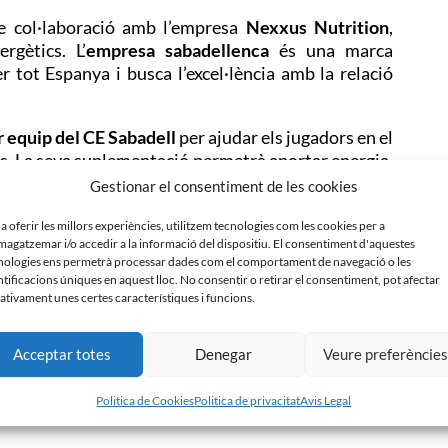
e col·laboració amb l’empresa
Nexxus Nutrition
,
rgètics. L’
empresa sabadellenca
és una marca
tot Espanya i busca l’excel·lència amb la relació
r equip del CE Sabadell
per ajudar els jugadors en el
ions. La seva suplementació permetrà aportar energia,
sions.
Gestionar el consentiment de les cookies
nca a l’estadi i diferents accions en el dia a dia de
 a oferir les millors experiències, utilitzem tecnologies com les cookies per a
agatzemar i/o accedir a la informació del dispositiu. El consentiment d'aquestes
des d’assessorament sobre els productes i hàbits
nologies ens permetrà processar dades com el comportament de navegació o les
resa oferirà
descomptes en els seus productes per
ntificacions úniques en aquest lloc. No consentir o retirar el consentiment, pot afectar
dell.
ativament unes certes característiques i funcions.
nric Xapelli
, cap de Nexxus Nutrition i extenista
Acceptar totes
Denegar
Veure preferèncie
ectius comuns i a fer ciutat plegats
”.
Politica de Cookies
Politica de privacitat
Avis Legal