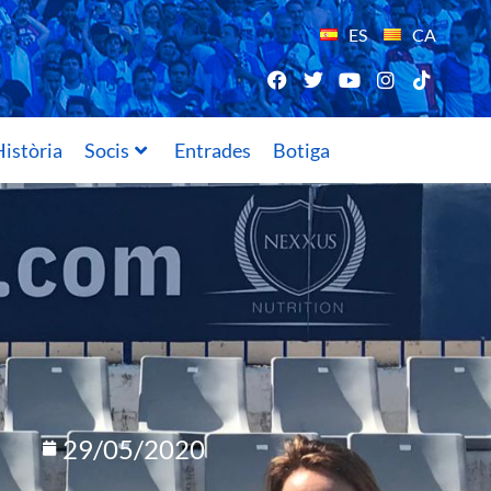
ES
CA
istòria
Socis
Entrades
Botiga
29/05/2020