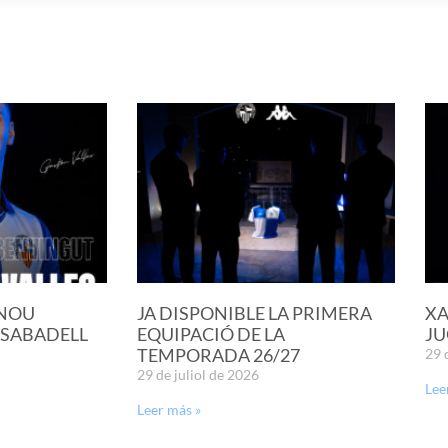
 NOU
JA DISPONIBLE LA PRIMERA
XA
 SABADELL
EQUIPACIÓ DE LA
JU
TEMPORADA 26/27
29 
29 de juliol de 2026
Lee
Leer más »