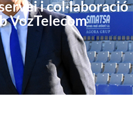
ervei i col·laboració
b VozTelecom