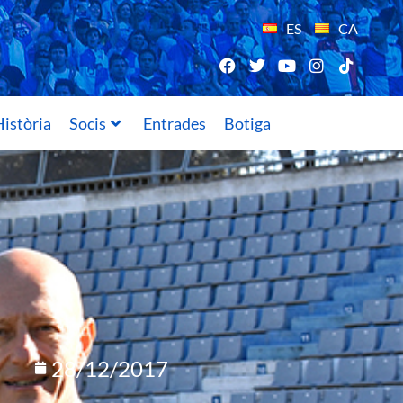
ES
CA
istòria
Socis
Entrades
Botiga
28/12/2017