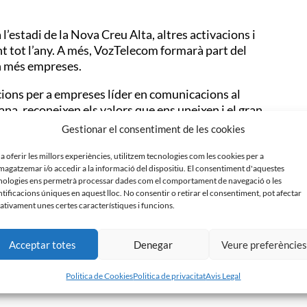
 l’estadi de la Nova Creu Alta, altres activacions i
t tot l’any. A més, VozTelecom formarà part del
en més empreses.
ons per a empreses líder en comunicacions al
ana, reconeixen els valors que ens uneixen i el gran
t la seva confiança a un gran projecte engegat de la
Gestionar el consentiment de les cookies
 a oferir les millors experiències, utilitzem tecnologies com les cookies per a
l les principals necessitats de comunicacions de les
agatzemar i/o accedir a la informació del dispositiu. El consentiment d'aquestes
nologies ens permetrà processar dades com el comportament de navegació o les
millora de l’eficiència. VozTelecom, amb més de 14
ntificacions úniques en aquest lloc. No consentir o retirar el consentiment, pot afectar
ell i a la zona del Vallès Occidental, als quals els
ativament unes certes característiques i funcions.
 al seu Punt de Servei situat a Cerdanyola del
Acceptar totes
Denegar
Veure preferèncie
aslladarà tots els seus sistemes de telefonia fixe,
Politica de Cookies
Politica de privacitat
Avis Legal