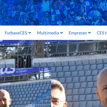
FutbaseCES
Multimedia
Empreses
CES H