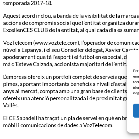
temporada 2017-18.
Aquest acord inclou, a banda de la visibilitat de la marca a
accions de compromís social que l’entitat organitza duran
ExcellenCES CLUB de la entitat, al qual cada dia es sum
VozTelecom (www.voztele.com), l’operador de comunicaci
núvol a Espanya, i el seu Conseller delegat, Xavier Casajo
apoderament que té l’esport i el futbol en especial, donan
mà d’Esteve Calzada, accionista majoritari de l’entitat.
Per
L’empresa ofereix un portfoli complet de serveis que reso
emm
tec
pimes, aportant importants beneficis a nivell d’estalvi i 
ide
anys al mercat, compta amb una gran base de clients a Sabad
neg
ofereix una atenció personalitzada i de proximitat gràcies
Vallès.
El CE Sabadell ha traçat un pla de servei en què en breu tr
mòbil i comunicacions de dades a VozTelecom.