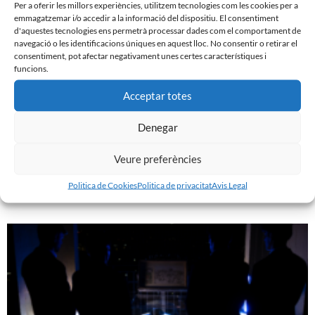
Per a oferir les millors experiències, utilitzem tecnologies com les cookies per a
emmagatzemar i/o accedir a la informació del dispositiu. El consentiment
d'aquestes tecnologies ens permetrà processar dades com el comportament de
navegació o les identificacions úniques en aquest lloc. No consentir o retirar el
consentiment, pot afectar negativament unes certes característiques i
funcions.
Acceptar totes
Denegar
GASTÓN VALLES, NOU JUGADOR DEL CE SABADELL
Veure preferències
30 de juliol de 2026
Politica de Cookies
Politica de privacitat
Avis Legal
Leer más »