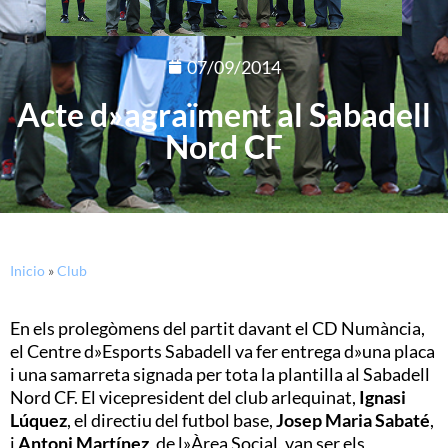
07/09/2014
Acte d»agraïment al Sabadell
Nord CF
Inicio
»
Club
En els prolegòmens del partit davant el CD Numància,
el Centre d»Esports Sabadell va fer entrega d»una placa
i una samarreta signada per tota la plantilla al Sabadell
Nord CF. El vicepresident del club arlequinat,
Ignasi
Lúquez
, el directiu del futbol base,
Josep Maria Sabaté
,
i
Antoni Martínez
, de l»Àrea Social, van ser els