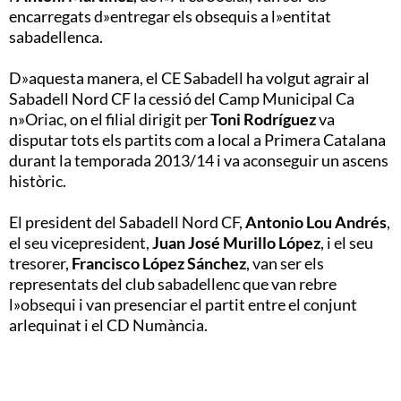
encarregats d»entregar els obsequis a l»entitat
sabadellenca.
D»aquesta manera, el CE Sabadell ha volgut agrair al
Sabadell Nord CF la cessió del Camp Municipal Ca
n»Oriac, on el filial dirigit per
Toni Rodríguez
va
disputar tots els partits com a local a Primera Catalana
durant la temporada 2013/14 i va aconseguir un ascens
històric.
El president del Sabadell Nord CF,
Antonio Lou Andrés
,
el seu vicepresident,
Juan José Murillo López
, i el seu
tresorer,
Francisco López Sánchez
, van ser els
representats del club sabadellenc que van rebre
l»obsequi i van presenciar el partit entre el conjunt
arlequinat i el CD Numància.