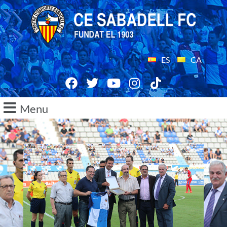
ES
CA
Menu