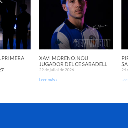
A PRIMERA
XAVI MORENO, NOU
PI
JUGADOR DEL CE SABADELL
SA
27
29 de juliol de 2026
24 
Leer más »
Lee