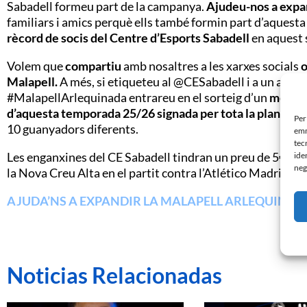
Sabadell formeu part de la campanya.
Ajudeu-nos a expan
familiars i amics perquè ells també formin part d’aquesta
rècord de socis del Centre d’Esports Sabadell
en aquest 
Volem que
compartiu
amb nosaltres a les xarxes socials
o
Malapell.
A més, si etiqueteu al @CESabadell i a un amic 
#MalapellArlequinada entrareu en el sorteig d’un
meet&g
d’aquesta temporada 25/26 signada per tota la plantilla
i
Per
10 guanyadors diferents.
emm
tec
Les enganxines del CE Sabadell tindran un preu de 5€, me
ide
neg
la Nova Creu Alta en el partit contra l’Atlético Madrileñ
AJUDA’NS A EXPANDIR LA MALAPELL ARLEQUINAD
Noticias Relacionadas