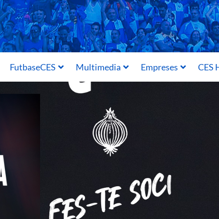
FutbaseCES
Multimedia
Empreses
CES H