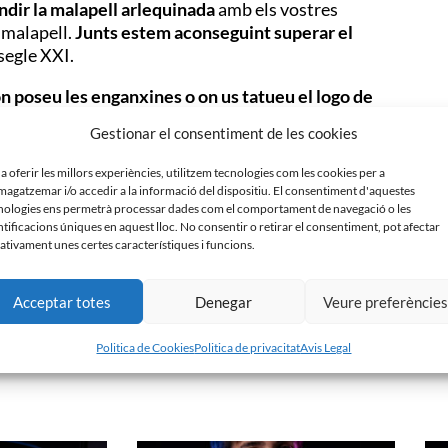
dir la malapell arlequinada
amb els vostres
 malapell.
Junts estem aconseguint superar el
segle XXI.
n poseu les enganxines o on us tatueu el logo de
que encara no sigui soci amb el
Gestionar el consentiment de les cookies
reet amb el primer equip,
una
samarreta oficial
 10 packs d’enganxines Malapell arlequinada per a
 a oferir les millors experiències, utilitzem tecnologies com les cookies per a
agatzemar i/o accedir a la informació del dispositiu. El consentiment d'aquestes
nologies ens permetrà processar dades com el comportament de navegació o les
ntre que podreu aconseguir els tatuatges oficials a
ntificacions úniques en aquest lloc. No consentir o retirar el consentiment, pot afectar
ativament unes certes característiques i funcions.
o de forma totalment gratuïta.
A
Acceptar totes
Denegar
Veure preferèncie
Politica de Cookies
Politica de privacitat
Avis Legal