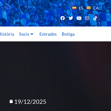
ES
CA
istòria
Socis
Entrades
Botiga
19/12/2025