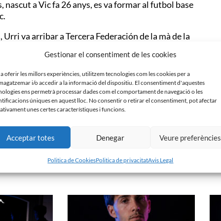
, nascut a Vic fa 26 anys, es va formar al futbol base
c.
Urri va arribar a Tercera Federación de la mà de la
la UE Olot, club en el qual ha estat durant dues
Gestionar el consentiment de les cookies
isputat 53 partits amb el conjunt de la Garrotxa i
eración.
 a oferir les millors experiències, utilitzem tecnologies com les cookies per a
agatzemar i/o accedir a la informació del dispositiu. El consentiment d'aquestes
litat amb la pilota, uns elements que l’han fet ser un
nologies ens permetrà processar dades com el comportament de navegació o les
da temporada.
ntificacions úniques en aquest lloc. No consentir o retirar el consentiment, pot afectar
ativament unes certes característiques i funcions.
Acceptar totes
Denegar
Veure preferèncie
Politica de Cookies
Politica de privacitat
Avis Legal