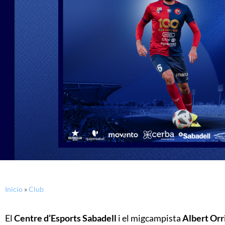
Inicio
»
Club
El
Centre d’Esports Sabadell
i el migcampista
Albert Orri