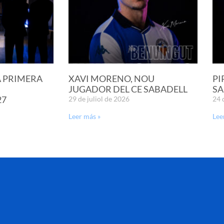
A PRIMERA
XAVI MORENO, NOU
PI
JUGADOR DEL CE SABADELL
SA
27
29 de juliol de 2026
24 
Leer más »
Lee