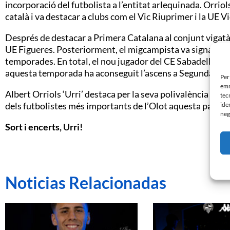
incorporació del futbolista a l’entitat arlequinada. Orriols
català i va destacar a clubs com el Vic Riuprimer i la UE Vi
Després de destacar a Primera Catalana al conjunt vigatà, 
UE Figueres. Posteriorment, el migcampista va signar per 
temporades. En total, el nou jugador del CE Sabadell ha d
aquesta temporada ha aconseguit l’ascens a Segunda Fed
Per
emm
Albert Orriols ‘Urri’ destaca per la seva polivalència i qua
tec
dels futbolistes més importants de l’Olot aquesta passa
ide
neg
Sort i encerts,
Urri
!
Noticias Relacionadas