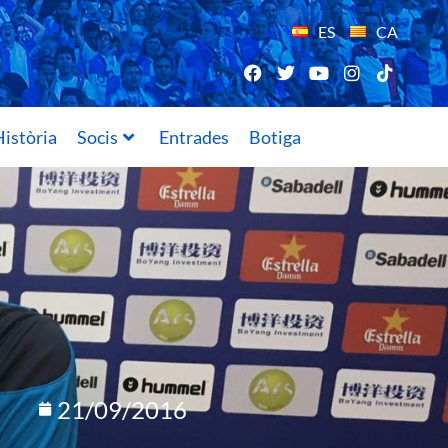
ES
CA
istòria
Socis
Entrades
Botiga
21/09/2016