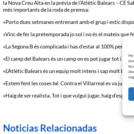
la Nova Creu Alta en la prèvia de l’Atlètic Balears – CE Sa
més importants de la roda de premsa:
«Porto dues setmanes entrenant amb el grup i estic disp
«Vinc de fer la pretemporada jo sol i no és el mateix que f
«La Segona B és complicada i has d’estar al 100% per com
Per
«El camp del Balears és un camp on es pot jugar tot i que 
emm
tec
«L’Atlètic Balears és un equip molt intens i sap molt bé al 
ide
neg
«Estem fent les coses bé. Contra el Villarreal es va jugar 
«Haig de ser realista. Tot i que vulgui jugar, haig d’espera
Noticias Relacionadas