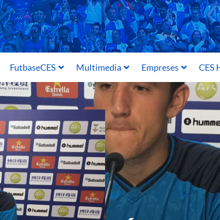
FutbaseCES
Multimedia
Empreses
CES H