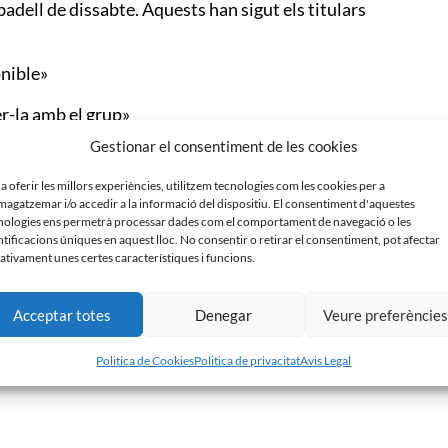
badell de dissabte. Aquests han sigut els titulars
onible»
er-la amb el grup»
Gestionar el consentiment de les cookies
petir»
 a oferir les millors experiències, utilitzem tecnologies com les cookies per a
sembli petit»
agatzemar i/o accedir a la informació del dispositiu. El consentiment d'aquestes
nologies ens permetrà processar dades com el comportament de navegació o les
que juga. Han fet un projecte per estar en playoff.»
ntificacions úniques en aquest lloc. No consentir o retirar el consentiment, pot afectar
ativament unes certes característiques i funcions.
bé i contra l’Alcoyano vam merèixer la victòria.»
Acceptar totes
Denegar
Veure preferèncie
r una oportunitat.»
Politica de Cookies
Politica de privacitat
Avis Legal