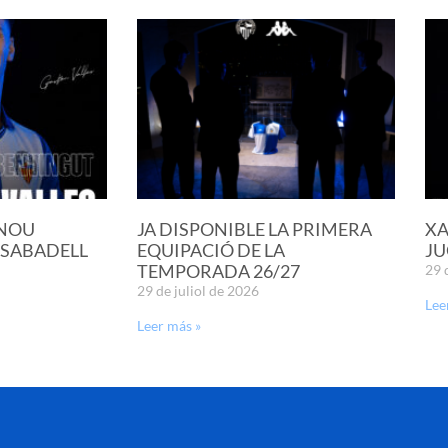
 NOU
JA DISPONIBLE LA PRIMERA
XA
 SABADELL
EQUIPACIÓ DE LA
JU
TEMPORADA 26/27
29 
29 de juliol de 2026
Lee
Leer más »