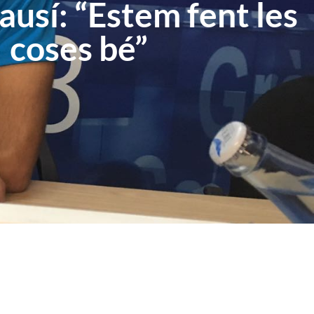
ausí: “Estem fent les
coses bé”