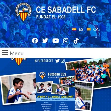
ES
CA
Menu