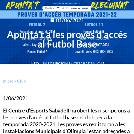
01/06/2021
Apunta’t a les proves d’accés
al Futbol Base
Inicio
»
Club
1/06/2021
El
Centre d’Esports Sabadell
ha obert les inscripcions a
les proves d’accés al futbol base del club per a la
temporada 2020-2021. Les proves es realitzaran a les
instal·lacions Municipals d’Olímpia
i estan adreçades a