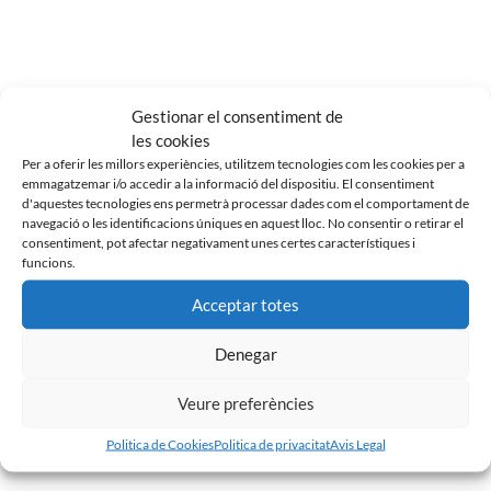
Gestionar el consentiment de
les cookies
Per a oferir les millors experiències, utilitzem tecnologies com les cookies per a
emmagatzemar i/o accedir a la informació del dispositiu. El consentiment
d'aquestes tecnologies ens permetrà processar dades com el comportament de
navegació o les identificacions úniques en aquest lloc. No consentir o retirar el
consentiment, pot afectar negativament unes certes característiques i
funcions.
Acceptar totes
Denegar
Veure preferències
Politica de Cookies
Politica de privacitat
Avis Legal