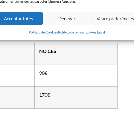
ativament unes certes característiques i funcions.
Acceptar totes
Denegar
Veure preferèncie
Politica de Cookies
Politica de privacitat
Avis Legal
NO CES
90€
170€