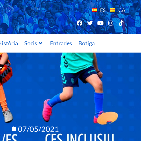
ES
CA
istòria
Socis
Entrades
Botiga
07/05/2021