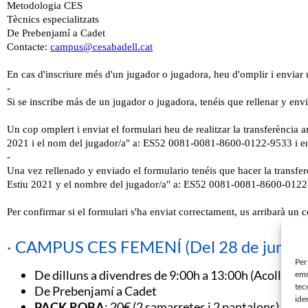
· CAMPUS CES FEMENÍ (Del 28 de juny al 9
Per
De dilluns a divendres de 9:00h a 13:00h (Acollida 
emm
tec
De Prebenjamí a Cadet
ide
PACK ROBA
: 20€ (2 samarretes i 2 pantalons)