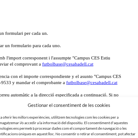
Gestionar el consentiment de les cookies
 de juliol)
 a oferir les millors experiències, utilitzem tecnologies com les cookies per a
8:30h – Recollida 13:30h)
agatzemar i/o accedir a la informació del dispositiu. El consentiment d'aquestes
nologies ens permetrà processar dades com el comportament de navegació o les
ntificacions úniques en aquest lloc. No consentir o retirar el consentiment, pot afectar