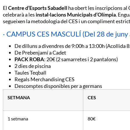
El
Centre d’Esports Sabadell
ha obert les inscripcions a
celebrarà a les
instal·lacions Municipals d’Olímpia
. Engu
segueixen la metodologia del CES i un compliment estricte
· CAMPUS CES MASCULÍ (Del 28 de juny al 
De dilluns a divendres de 9:00h a 13:00h (Acollida 
De Prebenjamí a Cadet
PACK ROBA
: 20€ (2 samarretes i 2 pantalons)
2 dies de piscina
Taules Teqball
Regals Merchandising CES
Descomptes disponibles per a germans
SETMANA
CES
1 setmana
80€