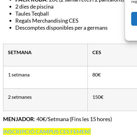
neg
2 dies de piscina
Taules Teqball
Regals Merchandising CES
Descomptes disponibles per a germans
SETMANA
CES
1 setmana
80€
2 setmanes
150€
MENJADOR
: 40€/Setmana (Fins les 15 hores)
INSCRIPCIÓ CAMPUS CES FEMENÍ