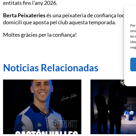
entitats fins l’any 2026.
Berta Peixateries
és una peixateria de confiança local a
domicili que aposta pel club aquesta temporada.
Per
emm
Moltes gràcies per la confiança!
tec
ide
neg
Noticias Relacionadas