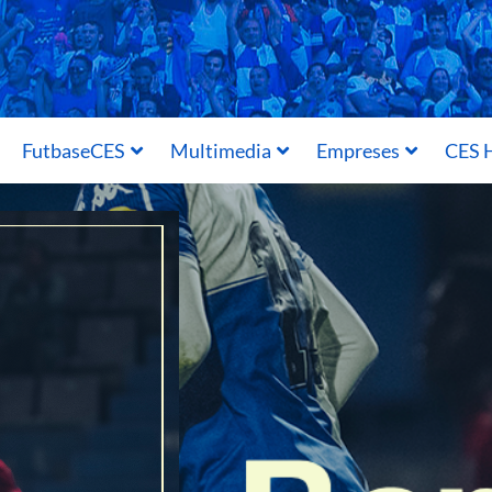
FutbaseCES
Multimedia
Empreses
CES H