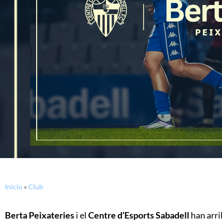
Inicio
»
Club
Berta Peixateries
i el
Centre d’Esports Sabadell
han arri