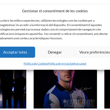
Gestionar el consentiment de les cookies
mb productes de màxima qualitat i entrega a
 a oferir les millors experiències, utilitzem tecnologies com les cookies per a
agatzemar i/o accedir a la informació del dispositiu. El consentiment d'aquestes
nologies ens permetrà processar dades com el comportament de navegació o les
ntificacions úniques en aquest lloc. No consentir o retirar el consentiment, pot afectar
ativament unes certes característiques i funcions.
Acceptar totes
Denegar
Veure preferèncie
Politica de Cookies
Politica de privacitat
Avis Legal