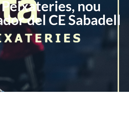
 Peixateries, nou
ador del CE Sabadell