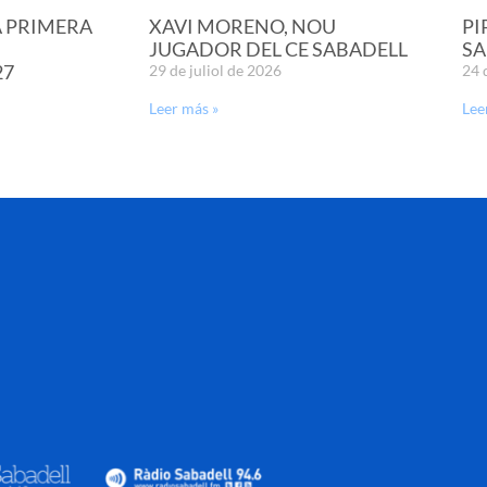
A PRIMERA
XAVI MORENO, NOU
PI
JUGADOR DEL CE SABADELL
SA
27
29 de juliol de 2026
24 
Leer más »
Lee