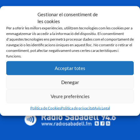
Gestionar el consentiment de
les cookies
Per a oferir les millors experiències, utilitzem tecnologies com les cookies per a
emmagatzemar i/o accedir a la informació del dispositiu. El consentiment
d'aquestes tecnologies ens permetrà processar dades com el comportament de
navegació o les identificacions úniques en aquest lloc. No consentir o retirar el
consentiment, pot afectar negativament unes certes característiques i
funcions.
Acceptar totes
Denegar
Veure preferències
Politica de Cookies
Politica de privacitat
Avis Legal