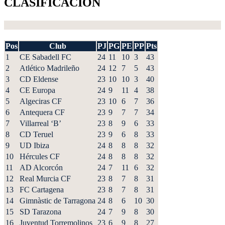
CLASIFICACIÓN
Pos
Club
PJ
PG
PE
PP
Pts
1
CE Sabadell FC
24
11
10
3
43
2
Atlético Madrileño
24
12
7
5
43
3
CD Eldense
23
10
10
3
40
4
CE Europa
24
9
11
4
38
5
Algeciras CF
23
10
6
7
36
6
Antequera CF
23
9
7
7
34
7
Villarreal ‘B’
23
8
9
6
33
8
CD Teruel
23
9
6
8
33
9
UD Ibiza
24
8
8
8
32
10
Hércules CF
24
8
8
8
32
11
AD Alcorcón
24
7
11
6
32
12
Real Murcia CF
23
8
7
8
31
13
FC Cartagena
23
8
7
8
31
14
Gimnàstic de Tarragona
24
8
6
10
30
15
SD Tarazona
24
7
9
8
30
16
Juventud Torremolinos
23
6
9
8
27