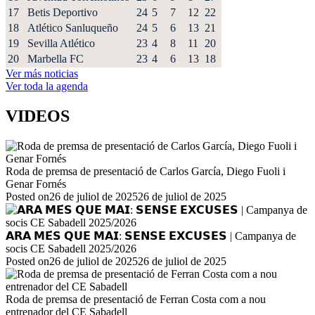
17
Betis Deportivo
24
5
7
12
22
18
Atlético Sanluqueño
24
5
6
13
21
19
Sevilla Atlético
23
4
8
11
20
20
Marbella FC
23
4
6
13
18
Ver más noticias
Ver toda la agenda
VIDEOS
Roda de premsa de presentació de Carlos García, Diego Fuoli i
Genar Fornés
Posted on
26 de juliol de 2025
26 de juliol de 2025
𝗔𝗥𝗔 𝗠𝗘́𝗦 𝗤𝗨𝗘 𝗠𝗔𝗜: 𝗦𝗘𝗡𝗦𝗘 𝗘𝗫𝗖𝗨𝗦𝗘𝗦 | Campanya de
socis CE Sabadell 2025/2026
Posted on
26 de juliol de 2025
26 de juliol de 2025
Roda de premsa de presentació de Ferran Costa com a nou
entrenador del CE Sabadell