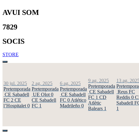
AVUI SOM
7829
SOCIS
STORE
9 ag. 2025
13 ag. 202
30 jul. 2025
2 ag. 2025
6 ag. 2025
Pretemporada
Pretempora
Pretemporada
Pretemporada
Pretemporada
CE Sabadell
Reus FC
CE Sabadell
UE Olot
0
CE Sabadell
FC
1
CD
Reddis
0
C
FC
2
CE
CE Sabadell
FC
0
Atlético
Atlètic
Sabadell F
l’Hospitalet
0
FC
1
Madrileño
0
Balears
1
1