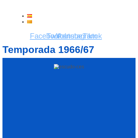
Vés
al
contingut
ES
CA
Facebook
Twitter
Youtube
Instagram
Tiktok
Temporada 1966/67