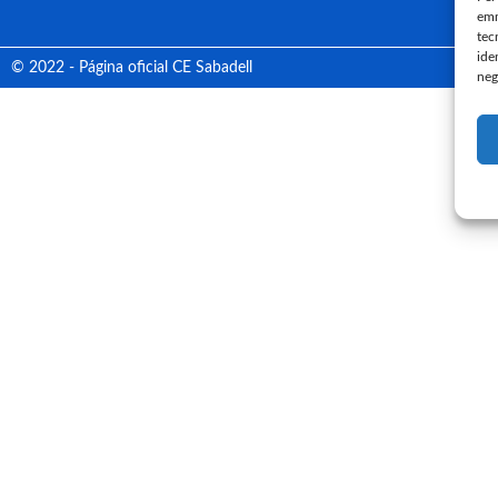
emm
tec
ide
© 2022 - Página oficial CE Sabadell
neg