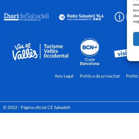
emm
tec
ide
neg
Avis Legal
Politica de privacitat
Politi
© 2022 - Página oficial CE Sabadell