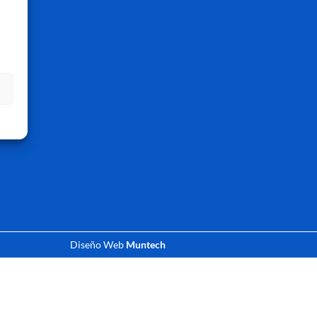
s
Diseño Web
Muntech