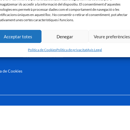
agatzemar i/o accedir a la informació del dispositiu. El consentiment d'aquestes
nologies ens permetrà processar dades com el comportament de navegació o les
ntificacions úniques en aquest lloc. No consentir o retirar el consentiment, pot afectar
ativament unes certes característiques i funcions.
Acceptar totes
Denegar
Veure preferèncie
Politica de Cookies
Politica de privacitat
Avis Legal
ca de Cookies