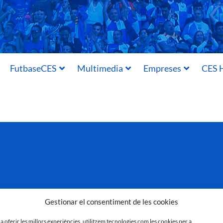
FutbaseCES
Multimedia
Empreses
CES H
Gestionar el consentiment de les cookies
 a oferir les millors experiències, utilitzem tecnologies com les cookies per a