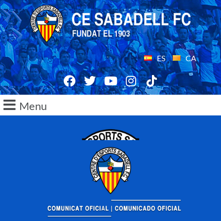
ES
CA
Menu