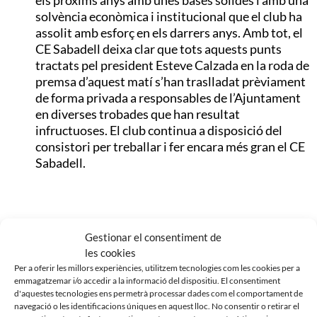
solvència econòmica i institucional que el club ha
assolit amb esforç en els darrers anys. Amb tot, el
CE Sabadell deixa clar que tots aquests punts
tractats pel president Esteve Calzada en la roda de
premsa d’aquest matí s’han traslladat prèviament
de forma privada a responsables de l’Ajuntament
en diverses trobades que han resultat
infructuoses. El club continua a disposició del
consistori per treballar i fer encara més gran el CE
Sabadell.
Noticias Relacionadas
Gestionar el consentiment de
les cookies
Per a oferir les millors experiències, utilitzem tecnologies com les cookies per a
emmagatzemar i/o accedir a la informació del dispositiu. El consentiment
d'aquestes tecnologies ens permetrà processar dades com el comportament de
navegació o les identificacions úniques en aquest lloc. No consentir o retirar el