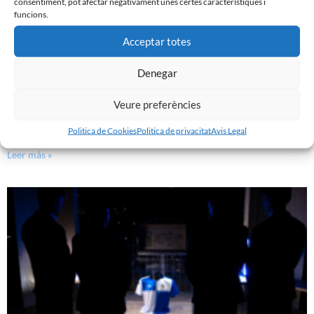
consentiment, pot afectar negativament unes certes característiques i
funcions.
Acceptar totes
Denegar
Veure preferències
GASTÓN VALLES, NOU JUGADOR DEL CE SABADELL
30 de juliol de 2026
Politica de Cookies
Politica de privacitat
Avis Legal
Leer más »