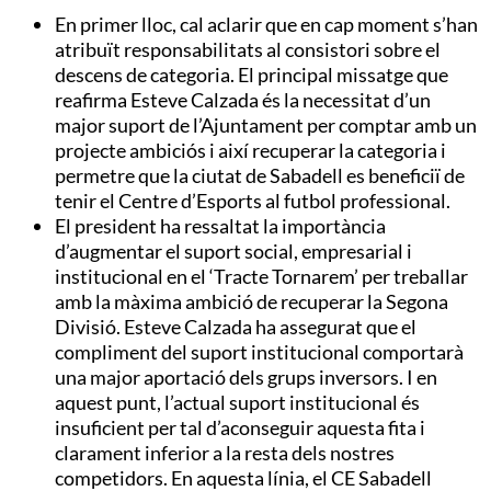
En primer lloc, cal aclarir que en cap moment s’han
atribuït responsabilitats al consistori sobre el
descens de categoria. El principal missatge que
reafirma Esteve Calzada és la necessitat d’un
major suport de l’Ajuntament per comptar amb un
projecte ambiciós i així recuperar la categoria i
permetre que la ciutat de Sabadell es beneficiï de
tenir el Centre d’Esports al futbol professional.
El president ha ressaltat la importància
d’augmentar el suport social, empresarial i
institucional en el ‘Tracte Tornarem’ per treballar
amb la màxima ambició de recuperar la Segona
Divisió. Esteve Calzada ha assegurat que el
compliment del suport institucional comportarà
una major aportació dels grups inversors. I en
aquest punt, l’actual suport institucional és
insuficient per tal d’aconseguir aquesta fita i
clarament inferior a la resta dels nostres
competidors. En aquesta línia, el CE Sabadell