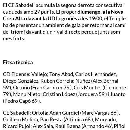
El CE Sabadell acumula la segona derrota consecutiva i
es queda amb 27 punts. El proper
diumenge, a la Nova
Creu Alta davant la UD Logroñés a les 19:00
, el Temple
ha de presentar un ambient de gala per retornar al camí
del triomf davant d’un rival directe perquè junts som
més forts.
Fitxa tècnica
CD Eldense: Vallejo; Tony Abad, Carlos Hernández,
Diego González, Ruben Correia; Núñez (Alex Bernal
59′), Ortuño (Fran Carnicer 79′), Cris Montes (Clemente
79′), Manu Nieto; Cristian López (Jorquera 59′) i Juanto
(Pedro Capó 69′).
CE Sabadell: Ortolá; Adán Gurdiel (Marc Vargas 66′),
Guillem Molina, Pau Resta (Altimira 68′), Morgado,
Ricard Pujol; Alex Sala, Raúl Baena (Armando 46′, Piñol