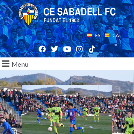
ES
CA
Menu