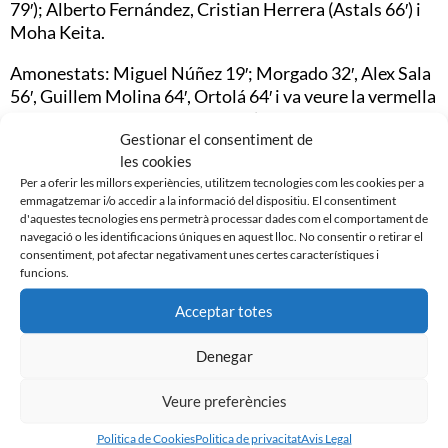
79′); Alberto Fernández, Cristian Herrera (Astals 66′) i
Moha Keita.
Amonestats: Miguel Núñez 19′; Morgado 32′, Alex Sala
56′, Guillem Molina 64′, Ortolá 64′ i va veure la vermella
directa Alberto Fernández 84′ i l’entrenador Miki Lladó
Gestionar el consentiment de
85′.
les cookies
Gols: 1-0 Cris Montes (P) 66′
Per a oferir les millors experiències, utilitzem tecnologies com les cookies per a
emmagatzemar i/o accedir a la informació del dispositiu. El consentiment
d'aquestes tecnologies ens permetrà processar dades com el comportament de
Incidències: Partit disputat al Nuevo Pepico Amat
navegació o les identificacions úniques en aquest lloc. No consentir o retirar el
davant de 3.862 espectadors.
consentiment, pot afectar negativament unes certes característiques i
funcions.
Acceptar totes
Denegar
Noticias Relacionadas
Veure preferències
Politica de Cookies
Politica de privacitat
Avis Legal