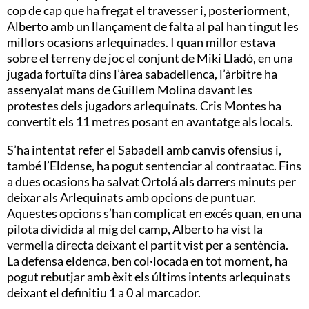
cop de cap que ha fregat el travesser i, posteriorment,
Alberto amb un llançament de falta al pal han tingut les
millors ocasions arlequinades. I quan millor estava
sobre el terreny de joc el conjunt de Miki Lladó, en una
jugada fortuïta dins l’àrea sabadellenca, l’àrbitre ha
assenyalat mans de Guillem Molina davant les
protestes dels jugadors arlequinats. Cris Montes ha
convertit els 11 metres posant en avantatge als locals.
S’ha intentat refer el Sabadell amb canvis ofensius i,
també l’Eldense, ha pogut sentenciar al contraatac. Fins
a dues ocasions ha salvat Ortolá als darrers minuts per
deixar als Arlequinats amb opcions de puntuar.
Aquestes opcions s’han complicat en excés quan, en una
pilota dividida al mig del camp, Alberto ha vist la
vermella directa deixant el partit vist per a sentència.
La defensa eldenca, ben col·locada en tot moment, ha
pogut rebutjar amb èxit els últims intents arlequinats
deixant el definitiu 1 a 0 al marcador.