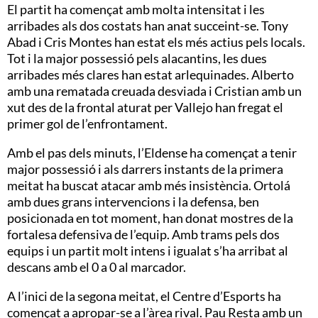
El partit ha començat amb molta intensitat i les
arribades als dos costats han anat succeint-se. Tony
Abad i Cris Montes han estat els més actius pels locals.
Tot i la major possessió pels alacantins, les dues
arribades més clares han estat arlequinades. Alberto
amb una rematada creuada desviada i Cristian amb un
xut des de la frontal aturat per Vallejo han fregat el
primer gol de l’enfrontament.
Amb el pas dels minuts, l’Eldense ha començat a tenir
major possessió i als darrers instants de la primera
meitat ha buscat atacar amb més insistència. Ortolá
amb dues grans intervencions i la defensa, ben
posicionada en tot moment, han donat mostres de la
fortalesa defensiva de l’equip. Amb trams pels dos
equips i un partit molt intens i igualat s’ha arribat al
descans amb el 0 a 0 al marcador.
A l’inici de la segona meitat, el Centre d’Esports ha
començat a apropar-se a l’àrea rival. Pau Resta amb un