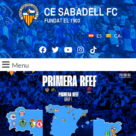
ES
CA
Menu