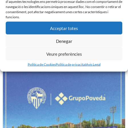
d'aquestes tecnologies ens permetrà processar dades com el comportament de
navegació o les identificacions úniques en aquest lloc. No consentir o retirar el
consentiment, pot afectar negativament unes certes característiques i
funcions.
Acceptar totes
CATEGORIES DE SOCIS TEMPORADA 26/27: ARA O
MAI
Denegar
9 de juliol de 2026
Veure preferències
Leer más »
Politica de Cookies
Politica de privacitat
Avis Legal