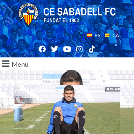
ES
CA
Menu