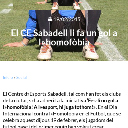
19/02/2015
El CE Sabadell li fa un gol a
l»homofòbia
Inicio
»
Social
El Centre d»Esports Sabadell, tal com han fet els clubs
de la ciutat, s»ha adherit a la iniciativa
‘Fes-li un gol a
l»homofòbia! A l»esport, hi juga tothom!»
. En el Dia
Internacional contra l»Homofòbia en el Futbol, que se
celebra aquest dijous 19 de febrer, els jugadors del
futbol base i del primer equip han volgut crear