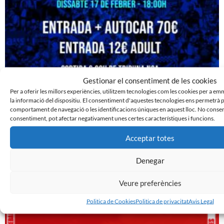
Gestionar el consentiment de les cookies
Per a oferir les millors experiències, utilitzem tecnologies com les cookies per a e
JUNTS A ZUBIETA!
la informació del dispositiu. El consentiment d'aquestes tecnologies ens permetrà
6 de febrer de 2024
comportament de navegació o les identificacions úniques en aquest lloc. No consenti
consentiment, pot afectar negativament unes certes característiques i funcions.
Leer más »
Acceptar totes
Denegar
Veure preferències
Politica de Cookies
Politica de privacitat
Avis Legal