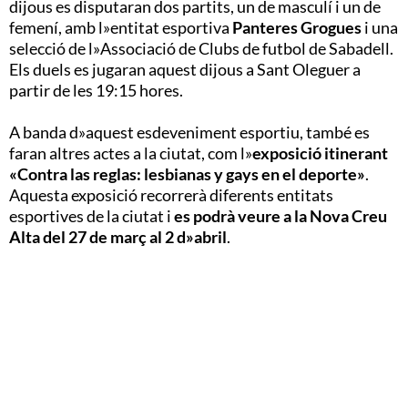
dijous es disputaran dos partits, un de masculí i un de
femení, amb l»entitat esportiva
Panteres Grogues
i una
selecció de l»Associació de Clubs de futbol de Sabadell.
Els duels es jugaran aquest dijous a Sant Oleguer a
partir de les 19:15 hores.
A banda d»aquest esdeveniment esportiu, també es
faran altres actes a la ciutat, com l»
exposició itinerant
«Contra las reglas: lesbianas y gays en el deporte»
.
Aquesta exposició recorrerà diferents entitats
esportives de la ciutat i
es podrà veure a la Nova Creu
Alta del 27 de març al 2 d»abril
.