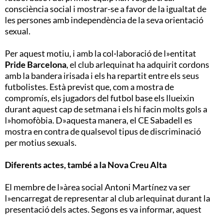
consciència social i mostrar-se a favor de la igualtat de
les persones amb independència de la seva orientació
sexual.
Per aquest motiu, i amb la col·laboració de l»entitat
Pride Barcelona
, el club arlequinat ha adquirit cordons
amb la bandera irisada i els ha repartit entre els seus
futbolistes. Està previst que, com a mostra de
compromís, els jugadors del futbol base els llueixin
durant aquest cap de setmana i els hi facin molts gols a
l»homofòbia. D»aquesta manera, el CE Sabadell es
mostra en contra de qualsevol tipus de discriminació
per motius sexuals.
Diferents actes, també a la Nova Creu Alta
El membre de l»àrea social Antoni Martínez va ser
l»encarregat de representar al club arlequinat durant la
presentació dels actes. Segons es va informar, aquest