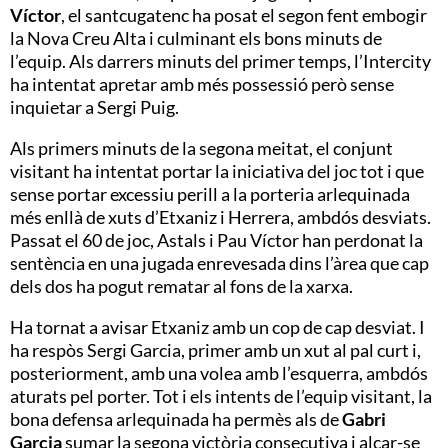
Víctor
, el santcugatenc ha posat el segon fent embogir
la Nova Creu Alta i culminant els bons minuts de
l’equip. Als darrers minuts del primer temps, l’Intercity
ha intentat apretar amb més possessió però sense
inquietar a Sergi Puig.
Als primers minuts de la segona meitat, el conjunt
visitant ha intentat portar la iniciativa del joc tot i que
sense portar excessiu perill a la porteria arlequinada
més enllà de xuts d’Etxaniz i Herrera, ambdós desviats.
Passat el 60 de joc, Astals i Pau Víctor han perdonat la
sentència en una jugada enrevesada dins l’àrea que cap
dels dos ha pogut rematar al fons de la xarxa.
Ha tornat a avisar Etxaniz amb un cop de cap desviat. I
ha respòs Sergi Garcia, primer amb un xut al pal curt i,
posteriorment, amb una volea amb l’esquerra, ambdós
aturats pel porter. Tot i els intents de l’equip visitant, la
bona defensa arlequinada ha permès als de
Gabri
Garcia
sumar la segona victòria consecutiva i alçar-se