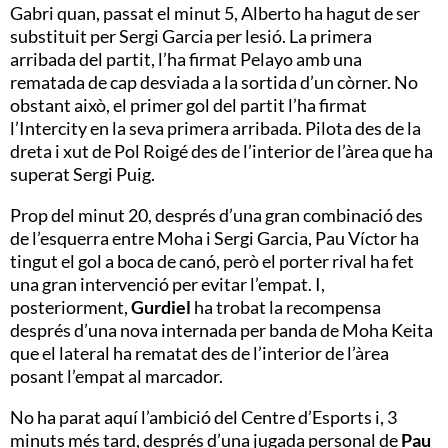
Gabri quan, passat el minut 5, Alberto ha hagut de ser
substituit per Sergi Garcia per lesió. La primera
arribada del partit, l’ha firmat Pelayo amb una
rematada de cap desviada a la sortida d’un còrner. No
obstant això, el primer gol del partit l’ha firmat
l’Intercity en la seva primera arribada. Pilota des de la
dreta i xut de Pol Roigé des de l’interior de l’àrea que ha
superat Sergi Puig.
Prop del minut 20, després d’una gran combinació des
de l’esquerra entre Moha i Sergi Garcia, Pau Víctor ha
tingut el gol a boca de canó, però el porter rival ha fet
una gran intervenció per evitar l’empat. I,
posteriorment,
Gurdiel
ha trobat la recompensa
després d’una nova internada per banda de Moha Keita
que el lateral ha rematat des de l’interior de l’àrea
posant l’empat al marcador.
No ha parat aquí l’ambició del Centre d’Esports i, 3
minuts més tard, després d’una jugada personal de
Pau