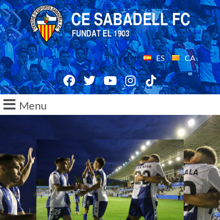
ES
CA
Menu