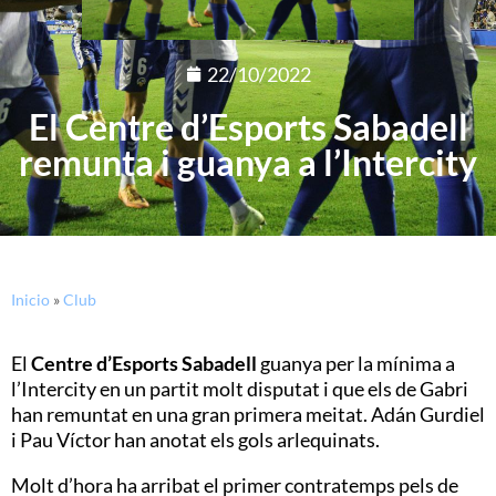
22/10/2022
El Centre d’Esports Sabadell
remunta i guanya a l’Intercity
Inicio
»
Club
El
Centre d’Esports Sabadell
guanya per la mínima a
l’Intercity en un partit molt disputat i que els de Gabri
han remuntat en una gran primera meitat. Adán Gurdiel
i Pau Víctor han anotat els gols arlequinats.
Molt d’hora ha arribat el primer contratemps pels de