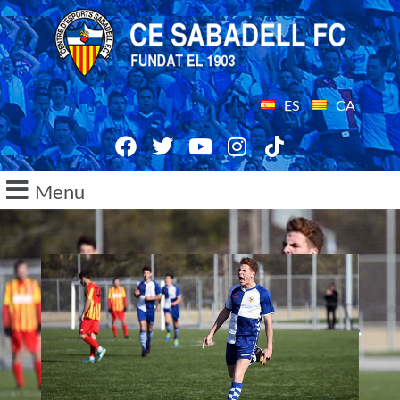
ES
CA
Menu