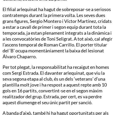
El filial arlequinat ha hagut de sobreposar-se a seriosos
contratemps durant la primera volta. Les seves dues
grans figures, Sergio Montero i Víctor Martínez, cridats
a estar a cavall de primer i segon equip durant tota la
temporada, ja estan plenament integrats a la dinàmica i
a les convocatòries de Toni Seligrat. A tot això, cal afegir
l’ascens temporal de Roman Carrillo. El porter titular
del ‘B’ ocupa momentàniament la baixa del lesionat
Álvaro Chaparro.
Per tot plegat, la responsabilitat ha recaigut en homes
com Sergi Estrada. El davanter arlequinat, que viu la
seva segona etapa al club, és un dels ‘veterans’ d’una
plantilla molt jove i ha respost a aquest repte amb 10
gols en 16 partits, convertint-se en el segon màxim
realitzador del grup. Estrada, per cert, es va perdre
aquest diumenge el seu únic partit per sanció.
A banda d’això, també hi ha hagut oportunitats per als