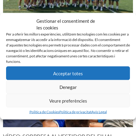
Gestionar el consentiment de
les cookies
EN MARXA LA PRETEMPORADA DEL FILIAL
Per a oferir les millors experiències, utilitzem tecnologies com les cookies per a
7 d'agost de 2023
emmagatzemar i/o accedir a la informació del dispositiu. El consentiment
d'aquestes tecnologies ens permetrà processar dades com el comportament de
Leer más »
navegació o les identificacions úniques en aquest lloc. No consentir o retirar el
consentiment, pot afectar negativament unes certes característiques i
funcions.
Acceptar totes
Denegar
Veure preferències
Politica de Cookies
Politica de privacitat
Avis Legal