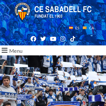
ES
CA
Menu