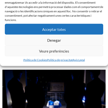
emmagatzemar i/o accedir a la informació del dispositiu. El consentiment
d'aquestes tecnologies ens permetrà processar dades com el comportament de
navegació o les identificacions úniques en aquest lloc. No consentir o retirar el
consentiment, pot afectar negativament unes certes característiques i
funcions.
Acceptar totes
Denegar
GASTÓN VALLES, NOU JUGADOR DEL CE SABADELL
30 de juliol de 2026
Veure preferències
Leer más »
Politica de Cookies
Politica de privacitat
Avis Legal