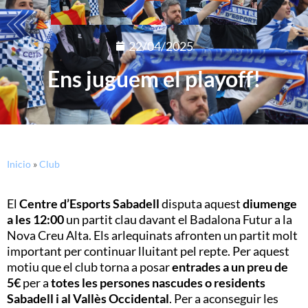
22/04/2025
Ens juguem el playoff!
Inicio
»
Club
El
Centre d’Esports Sabadell
disputa aquest
diumenge
a les 12:00
un partit clau davant el Badalona Futur a la
Nova Creu Alta. Els arlequinats afronten un partit molt
important per continuar lluitant pel repte. Per aquest
motiu que el club torna a posar
entrades a un preu de
5€
per a
totes les persones nascudes o residents
Sabadell i al Vallès Occidental
. Per a aconseguir les