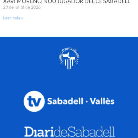
XAVI MORENO, NOU JUGADOR DEL CE SABADELL
29 de juliol de 2026
Leer más »