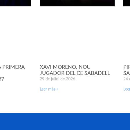
A PRIMERA
XAVI MORENO, NOU
PI
JUGADOR DEL CE SABADELL
SA
27
29 de juliol de 2026
24 
Leer más »
Lee