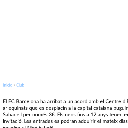
Inicio
»
Club
El FC Barcelona ha arribat a un acord amb el Centre d’E
arlequinats que
es
desplacin
a la capital catalana puguin 
Sabadell per només
3€
.
Els nens
fins a 12 anys tenen en
invitació. Les entrades es podran adquirir el mateix dis