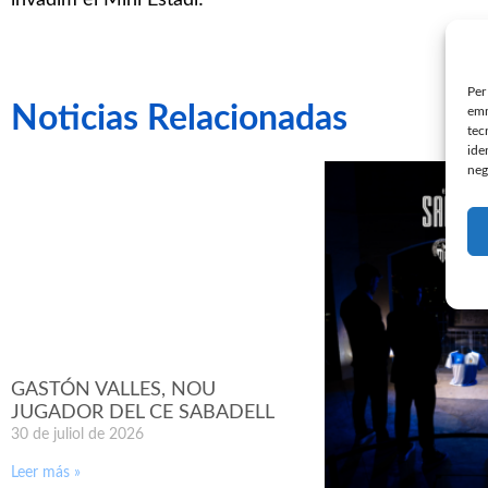
invadim el Mini Estadi!
Per
Noticias Relacionadas
emm
tec
ide
neg
GASTÓN VALLES, NOU
JUGADOR DEL CE SABADELL
30 de juliol de 2026
Leer más »