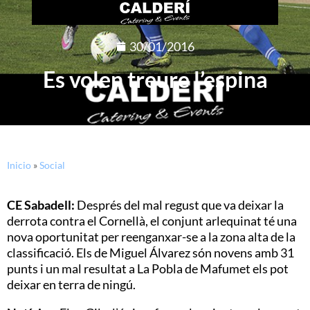
30/01/2016
Es volen treure l’espina
Inicio
»
Social
CE Sabadell:
Després del mal regust que va deixar la
derrota contra el Cornellà, el conjunt arlequinat té una
nova oportunitat per reenganxar-se a la zona alta de la
classificació. Els de Miguel Álvarez són novens amb 31
punts i un mal resultat a La Pobla de Mafumet els pot
deixar en terra de ningú.