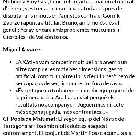
Notícies:
Eloy Gila, l’únic reforç arlequinat en el mercat
d’hivern, s’estrena en una convocatòria després de
disputar uns minuts en l’amistós contra el Górnik
Zabrze i apunta a titular. Bruno, amb molèsties al
genoll; Yeray, encara amb problemes musculars; i
Ciércoles i de Val són baixa.
Miguel Álvarez:
«A Xàtiva vam competir molt bé i ara anem a un
altre camp de les mateixes dimensions, gespa
artificial, contra un altre tipus d’equip però hem de
ser capaços de seguir competint fora de casa».
«És cert que no trobarem el mateix equip que el de
la primera volta. Ara ha canviat perquè els
resultats no acompanyen. Juguen més directe,
més segona jugada, més contraatacs…».
CF Pobla de Mafumet:
El segon equip del Nàstic de
Tarragona arriba amb molts dubtes a aquest
enfrontament. El conjunt de Martin Posse acumula sis