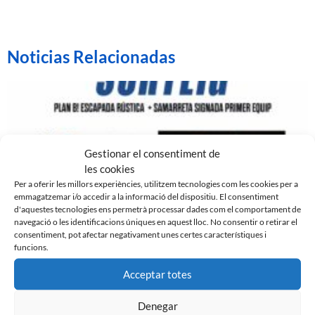
Noticias Relacionadas
Gestionar el consentiment de
les cookies
Per a oferir les millors experiències, utilitzem tecnologies com les cookies per a
emmagatzemar i/o accedir a la informació del dispositiu. El consentiment
d'aquestes tecnologies ens permetrà processar dades com el comportament de
navegació o les identificacions úniques en aquest lloc. No consentir o retirar el
consentiment, pot afectar negativament unes certes característiques i
funcions.
GUANYA UNA ESCAPADA I UNA SAMARRETA
SIGNADA DEL CE SABADELL AMB MOVENTO
Acceptar totes
MOTOR
6 de febrer de 2024
Denegar