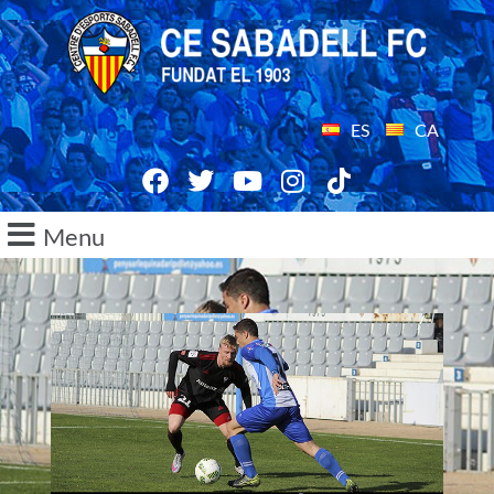
ES
CA
Menu