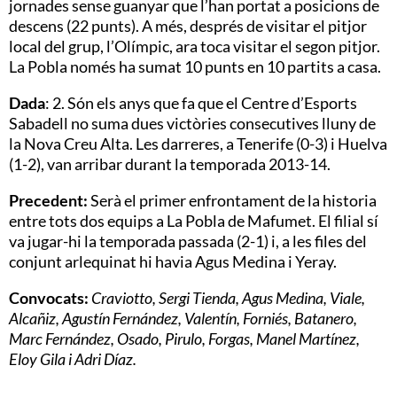
jornades sense guanyar que l’han portat a posicions de
descens (22 punts). A més, després de visitar el pitjor
local del grup, l’Olímpic, ara toca visitar el segon pitjor.
La Pobla només ha sumat 10 punts en 10 partits a casa.
Dada
: 2. Són els anys que fa que el Centre d’Esports
Sabadell no suma dues victòries consecutives lluny de
la Nova Creu Alta. Les darreres, a Tenerife (0-3) i Huelva
(1-2), van arribar durant la temporada 2013-14.
Precedent:
Serà el primer enfrontament de la historia
entre tots dos equips a La Pobla de Mafumet. El filial sí
va jugar-hi la temporada passada (2-1) i, a les files del
conjunt arlequinat hi havia Agus Medina i Yeray.
Convocats:
Craviotto, Sergi Tienda, Agus Medina, Viale,
Alcañiz, Agustín Fernández, Valentín, Forniés, Batanero,
Marc Fernández, Osado, Pirulo, Forgas, Manel Martínez,
Eloy Gila i Adri Díaz.