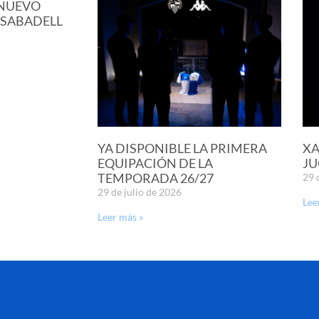
 NUEVO
 SABADELL
YA DISPONIBLE LA PRIMERA
XA
EQUIPACIÓN DE LA
JU
TEMPORADA 26/27
29 
29 de julio de 2026
Lee
Leer más »