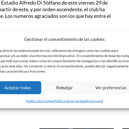
l Estadio Alfredo Di Stéfano de este viernes 29 de
partir de este, y por orden ascendente, el club ha
ne. Los numeros agraciados son los que hay entre el
olo podían preguntar una sola entrada para el
Gestionar el consentimiento de las cookies
or parte de los socios. Los socios que se habían
 entrada han participado solo una vez en el
a ofrecer las mejores experiencias, utilizamos tecnologías como las cookies para
liminadas. De este modo, todos los socios han
acenar y/o acceder a la información del dispositivo. El consentimiento de estas tecnolo
 permitirá procesar datos como el comportamiento de navegación o las identificacione
cas en este sitio. No consentir o retirar el consentimiento, puede afectar negativamente
rtas características y funciones.
s de las 250 entradas. En este correo, el club
 para poder asistir al partido. El socio se tendrá
da.
Aceptar todas
Rebutjar
Ver preferencias
Política de Cookies
Política de privacidad
Aviso Legal