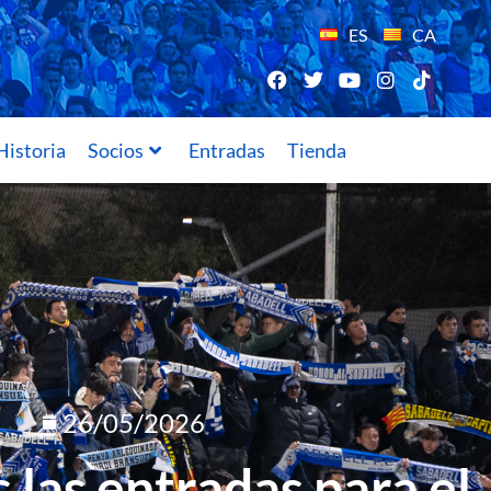
ES
CA
Historia
Socios
Entradas
Tienda
26/05/2026
 las entradas para el