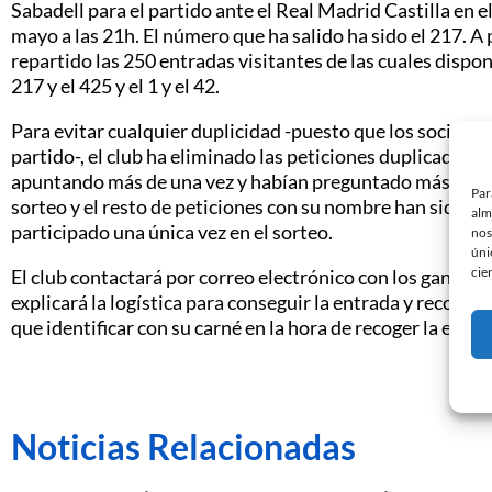
Sabadell para el partido ante el Real Madrid Castilla en e
mayo a las 21h. El número que ha salido ha sido el 217. A 
repartido las 250 entradas visitantes de las cuales dispo
217 y el 425 y el 1 y el 42.
Para evitar cualquier duplicidad -puesto que los socios s
partido-, el club ha eliminado las peticiones duplicadas p
apuntando más de una vez y habían preguntado más de una
Par
sorteo y el resto de peticiones con su nombre han sido e
alm
participado una única vez en el sorteo.
nos
úni
cie
El club contactará por correo electrónico con los ganadore
explicará la logística para conseguir la entrada y recogerla
que identificar con su carné en la hora de recoger la entra
Noticias Relacionadas