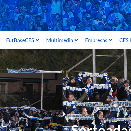
FutBaseCES
Multimedia
Empresas
CES 
Sorteadas