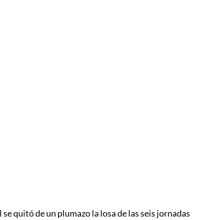
A recup
l se quitó de un plumazo la losa de las seis jornadas