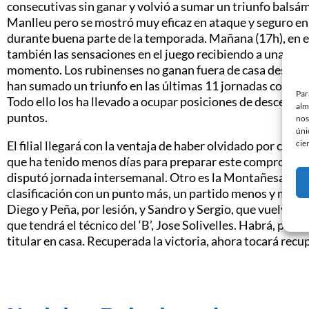
consecutivas sin ganar y volvió a sumar un triunfo balsám
Manlleu pero se mostró muy eficaz en ataque y seguro en 
durante buena parte de la temporada. Mañana (17h), en el
también las sensaciones en el juego recibiendo a una UE R
momento. Los rubinenses no ganan fuera de casa desde el
han sumado un triunfo en las últimas 11 jornadas contra e
Par
Todo ello los ha llevado a ocupar posiciones de descenso a
alm
puntos.
nos
úni
cie
El filial llegará con la ventaja de haber olvidado por comp
que ha tenido menos días para preparar este compromiso.
disputó jornada intersemanal. Otro es la Montañesa, rival
clasificación con un punto más, un partido menos y marc
Diego y Peña, por lesión, y Sandro y Sergio, que vuelven a
que tendrá el técnico del ‘B’, Jose Solivelles. Habrá, por t
titular en casa. Recuperada la victoria, ahora tocará recu