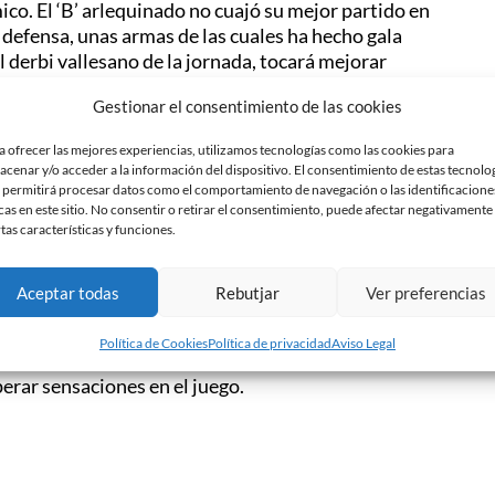
ico. El ‘B’ arlequinado no cuajó su mejor partido en
defensa, unas armas de las cuales ha hecho gala
 derbi vallesano de la jornada, tocará mejorar
ubí que no pasa, ni de lejos, por su mejor
Gestionar el consentimiento de las cookies
 11 de octubre, precisamente en Manlleu, y solo
l otro equipo del Vallès Occidental, el Terrassa.
a ofrecer las mejores experiencias, utilizamos tecnologías como las cookies para
 Primera Catalana y a tener la salvación a cinco
acenar y/o acceder a la información del dispositivo. El consentimiento de estas tecnolo
 permitirá procesar datos como el comportamiento de navegación o las identificacione
cas en este sitio. No consentir o retirar el consentimiento, puede afectar negativamente
rtas características y funciones.
leto la derrota contra el Peralada pero lo cierto es
 El Rubí fue uno de los cuatro equipos que no
 que está justo por encima del Sabadell ‘B’ en la
Aceptar todas
Rebutjar
Ver preferencias
ando la zona de promoción de ascenso a Segunda B.
 ir convocados con el primer equipo, serán las bajas
Política de Cookies
Política de privacidad
Aviso Legal
anto, relevo en la portería y Aliaga volverá a ser
perar sensaciones en el juego.