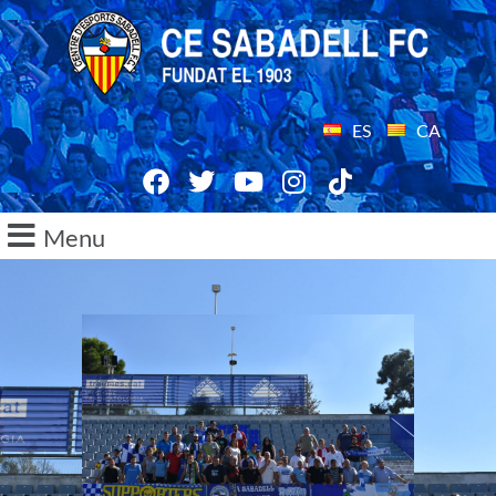
ES
CA
Menu