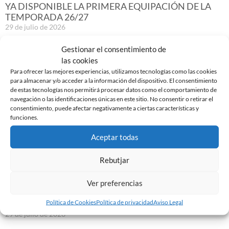
YA DISPONIBLE LA PRIMERA EQUIPACIÓN DE LA
TEMPORADA 26/27
29 de julio de 2026
Leer más »
Gestionar el consentimiento de
las cookies
Para ofrecer las mejores experiencias, utilizamos tecnologías como las cookies
para almacenar y/o acceder a la información del dispositivo. El consentimiento
de estas tecnologías nos permitirá procesar datos como el comportamiento de
navegación o las identificaciones únicas en este sitio. No consentir o retirar el
consentimiento, puede afectar negativamente a ciertas características y
funciones.
Aceptar todas
Rebutjar
Ver preferencias
XAVI MORENO, NUEVO JUGADOR DEL CE
Política de Cookies
Política de privacidad
Aviso Legal
SABADELL
29 de julio de 2026