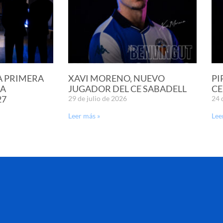
A PRIMERA
XAVI MORENO, NUEVO
PI
LA
JUGADOR DEL CE SABADELL
CE
27
29 de julio de 2026
24 
Leer más »
Lee