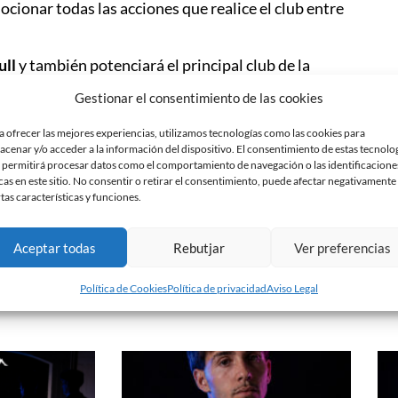
cionar todas las acciones que realice el club entre
ull
y también potenciará el principal club de la
estaciones, ya que esta asociación de vecinos
Gestionar el consentimiento de las cookies
ing, entre otras ventajas.
a ofrecer las mejores experiencias, utilizamos tecnologías como las cookies para
z
, el presidente de la AA.VV. de La Planada del
acenar y/o acceder a la información del dispositivo. El consentimiento de estas tecnolo
ciación,
Manuel Lorenzo Santos
, el consejero
 permitirá procesar datos como el comportamiento de navegación o las identificacione
as
han sido los encargados de rubricar el acuerdo.
cas en este sitio. No consentir o retirar el consentimiento, puede afectar negativamente
rtas características y funciones.
hando lazos con los ciudadanos sabadellenses.
Aceptar todas
Rebutjar
Ver preferencias
Política de Cookies
Política de privacidad
Aviso Legal