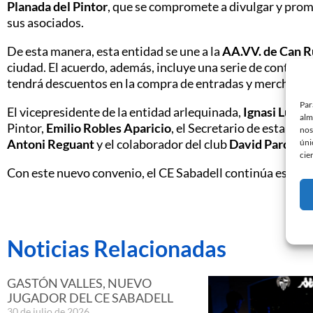
Planada del Pintor
, que se compromete a divulgar y promo
sus asociados.
De esta manera, esta entidad se une a la
AA.VV. de Can R
ciudad. El acuerdo, además, incluye una serie de contrapr
tendrá descuentos en la compra de entradas y merchandis
Par
El vicepresidente de la entidad arlequinada,
Ignasi Lúque
alm
Pintor,
Emilio Robles Aparicio
, el Secretario de esta aso
nos
Antoni Reguant
y el colaborador del club
David Parceris
úni
cie
Con este nuevo convenio, el CE Sabadell continúa estrec
Noticias Relacionadas
GASTÓN VALLES, NUEVO
JUGADOR DEL CE SABADELL
30 de julio de 2026