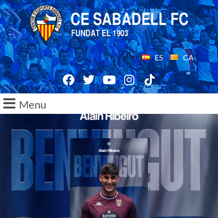
ES
CA
Menu