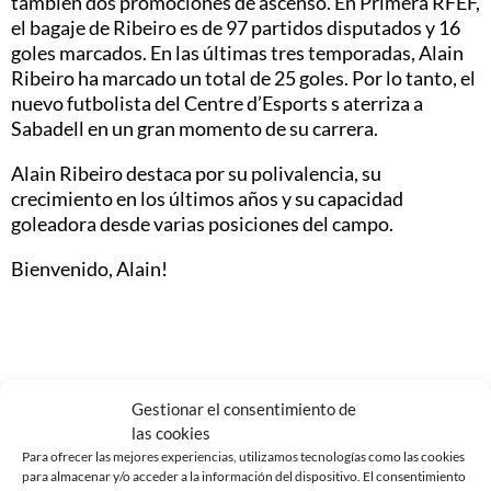
también dos promociones de ascenso. En Primera RFEF,
el bagaje de Ribeiro es de 97 partidos disputados y 16
goles marcados. En las últimas tres temporadas, Alain
Ribeiro ha marcado un total de 25 goles. Por lo tanto, el
nuevo futbolista del Centre d’Esports s aterriza a
Sabadell en un gran momento de su carrera.
Alain Ribeiro destaca por su polivalencia, su
crecimiento en los últimos años y su capacidad
goleadora desde varias posiciones del campo.
Bienvenido, Alain!
Noticias Relacionadas
Gestionar el consentimiento de
las cookies
EDGAR GONZÁLEZ, NUEVO JUGADOR DEL CE
Para ofrecer las mejores experiencias, utilizamos tecnologías como las cookies
SABADELL
para almacenar y/o acceder a la información del dispositivo. El consentimiento