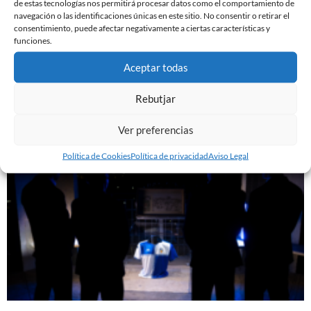
de estas tecnologías nos permitirá procesar datos como el comportamiento de
7 de agosto de 2026
navegación o las identificaciones únicas en este sitio. No consentir o retirar el
Leer más »
consentimiento, puede afectar negativamente a ciertas características y
funciones.
GASTÓN VALLES, NUEVO JUGADOR DEL CE
Aceptar todas
SABADELL
30 de julio de 2026
Rebutjar
Leer más »
Ver preferencias
Política de Cookies
Política de privacidad
Aviso Legal