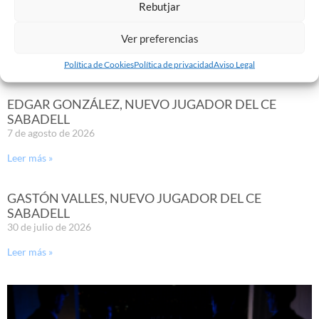
Rebutjar
Ver preferencias
Política de Cookies
Política de privacidad
Aviso Legal
Noticias Relacionadas
EDGAR GONZÁLEZ, NUEVO JUGADOR DEL CE
SABADELL
7 de agosto de 2026
Leer más »
GASTÓN VALLES, NUEVO JUGADOR DEL CE
SABADELL
30 de julio de 2026
Leer más »