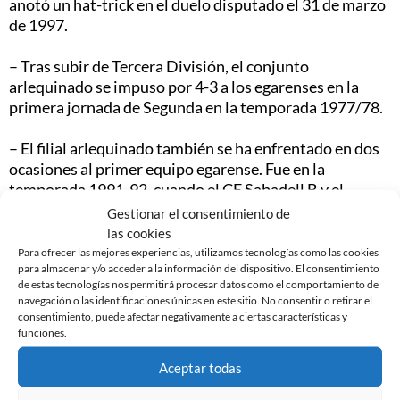
anotó un hat-trick en el duelo disputado el 31 de marzo
de 1997.
– Tras subir de Tercera División, el conjunto
arlequinado se impuso por 4-3 a los egarenses en la
primera jornada de Segunda en la temporada 1977/78.
– El filial arlequinado también se ha enfrentado en dos
ocasiones al primer equipo egarense. Fue en la
temporada 1991-92, cuando el CE Sabadell B y el
Terrassa FC jugaban en Primera Catalana. En el primer
Gestionar el consentimiento de
encuentro, el filial empató sin goles a domicilio. Ya el 5
las cookies
de abril de 1992, el conjunto dirigido por Antonio
Para ofrecer las mejores experiencias, utilizamos tecnologías como las cookies
para almacenar y/o acceder a la información del dispositivo. El consentimiento
Jaurrieta firmó las tablas en su segundo y último
de estas tecnologías nos permitirá procesar datos como el comportamiento de
partido ante el Terrassa FC. Pedro inauguró el
navegación o las identificaciones únicas en este sitio. No consentir o retirar el
marcador para los arlequinados, pero Raúl estableció el
consentimiento, puede afectar negativamente a ciertas características y
definitivo 1-1 a diez minutos para el final.
funciones.
Aceptar todas
*Datos facilitados por
Miguel Ángel Rodríguez
.