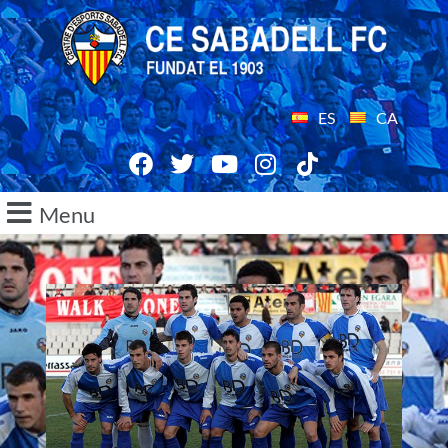
ES
CA
Menu