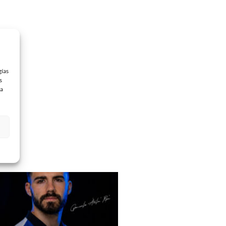
gías
s
 a