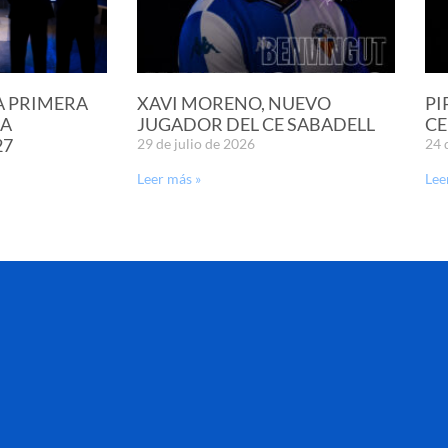
A PRIMERA
XAVI MORENO, NUEVO
PI
LA
JUGADOR DEL CE SABADELL
CE
27
29 de julio de 2026
24 
Leer más »
Lee