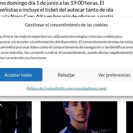
o domingo día 1 de junio a las 19:00 horas. El
peñistas e incluye el ticket del autocar tanto de ida
a la Nova Creu Alta en horario de oficinas a partir
Gestionar el consentimiento de las cookies
 las oficinas de la Nova Creu Alta.
a ofrecer las mejores experiencias, utilizamos tecnologías como las cookies para
entre d’Esports Sabadell.
acenar y/o acceder a la información del dispositivo. El consentimiento de estas tecnolo
 permitirá procesar datos como el comportamiento de navegación o las identificacione
erán los tickets justos para cada autocar.
cas en este sitio. No consentir o retirar el consentimiento, puede afectar negativamente
ribuna de la Nova Creu Alta y volverá a la
rtas características y funciones.
Aceptar todas
Rebutjar
Ver preferencias
Política de Cookies
Política de privacidad
Aviso Legal