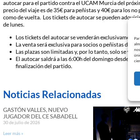
autocar para el partido contra el UCAM Murcia del próxim
precio del viaje es de 35€ para peñistas y 40€ para los no 
como de vuelta. Los tickets de autocar se pueden adquirir 
de lunes.
Los tickets del autocar se venderán exclusivamente a
Par
La venta será exclusiva para socios o peñistas del C
alm
nos
Las plazas son limitadas y, por lo tanto, solo se vend
úni
El autocar saldrá a las 6:00h del domingo desde la T
cie
finalización del partido.
Noticias Relacionadas
GASTÓN VALLES, NUEVO
JUGADOR DEL CE SABADELL
30 de julio de 2026
Leer más »