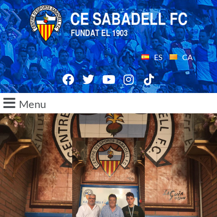
ES
CA
Menu