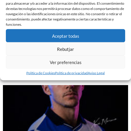
para almacenar y/o acceder a la información del dispositivo. El consentimiento
de estas tecnologías nos permitirá procesar datos como el comportamiento de
navegación o las identificaciones únicas en este sitio. No consentir o retirar el
consentimiento, puede afectar negativamente a ciertas características y
funciones.
Aceptar todas
YA DISPONIBLE LA PRIMERA EQUIPACIÓN DE LA
Rebutjar
TEMPORADA 26/27
29 de julio de 2026
Ver preferencias
Leer más »
Política de Cookies
Política de privacidad
Aviso Legal