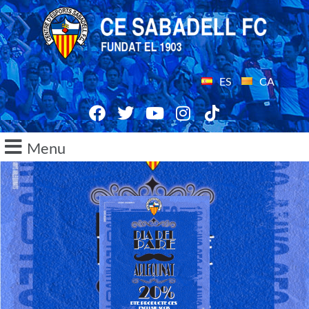
ES
CA
Menu