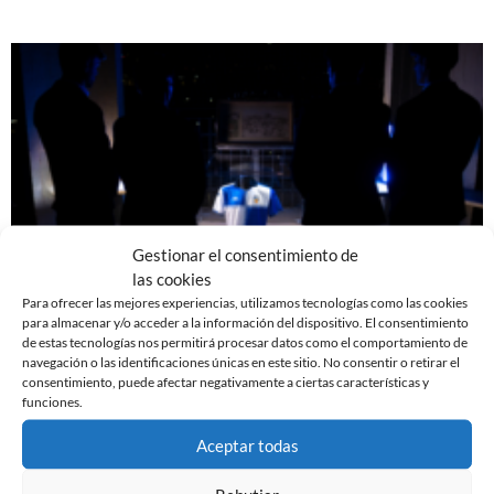
Gestionar el consentimiento de
las cookies
Para ofrecer las mejores experiencias, utilizamos tecnologías como las cookies
YA DISPONIBLE LA PRIMERA EQUIPACIÓN DE LA
para almacenar y/o acceder a la información del dispositivo. El consentimiento
TEMPORADA 26/27
de estas tecnologías nos permitirá procesar datos como el comportamiento de
29 de julio de 2026
navegación o las identificaciones únicas en este sitio. No consentir o retirar el
consentimiento, puede afectar negativamente a ciertas características y
Leer más »
funciones.
Aceptar todas