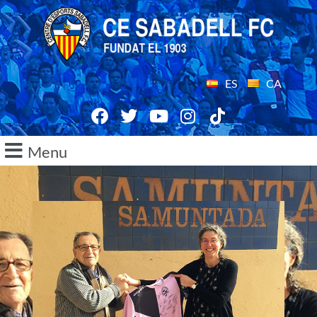
ES
CA
Menu