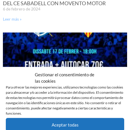
DEL CE SABADELL CON MOVENTO MOTOR
6 de febrero de 2024
Leer más »
Gestionar el consentimiento de
las cookies
Para ofrecer las mejores experiencias, utilizamos tecnologías como las cookies
para almacenar y/o acceder a la información del dispositivo. El consentimiento
de estas tecnologías nos permitirá procesar datos como el comportamiento de
JUNTOS A ZUBIETA!
navegación o las identificaciones únicas en este sitio. No consentir o retirar el
consentimiento, puede afectar negativamente a ciertas características y
6 de febrero de 2024
funciones.
Leer más »
Aceptar todas