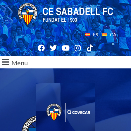
ES
CA
Menu