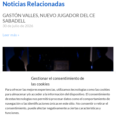
Noticias Relacionadas
GASTÓN VALLES, NUEVO JUGADOR DEL CE
SABADELL
30 de julio de 2026
Leer más »
Gestionar el consentimiento de
las cookies
Para ofrecer las mejores experiencias, utilizamos tecnologías como las cookies
para almacenar y/o acceder a la información del dispositivo. El consentimiento
de estas tecnologías nos permitirá procesar datos como el comportamiento de
navegación o las identificaciones únicas en este sitio. No consentir o retirar el
consentimiento, puede afectar negativamente a ciertas características y
YA DISPONIBLE LA PRIMERA EQUIPACIÓN DE LA
funciones.
TEMPORADA 26/27