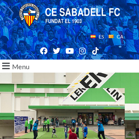
ES
CA
Menu