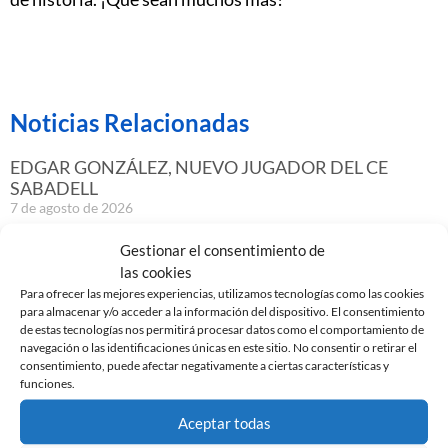
Noticias Relacionadas
EDGAR GONZÁLEZ, NUEVO JUGADOR DEL CE
SABADELL
7 de agosto de 2026
Leer más »
Gestionar el consentimiento de
las cookies
Para ofrecer las mejores experiencias, utilizamos tecnologías como las cookies
GASTÓN VALLES, NUEVO JUGADOR DEL CE
para almacenar y/o acceder a la información del dispositivo. El consentimiento
SABADELL
de estas tecnologías nos permitirá procesar datos como el comportamiento de
30 de julio de 2026
navegación o las identificaciones únicas en este sitio. No consentir o retirar el
consentimiento, puede afectar negativamente a ciertas características y
Leer más »
funciones.
Aceptar todas