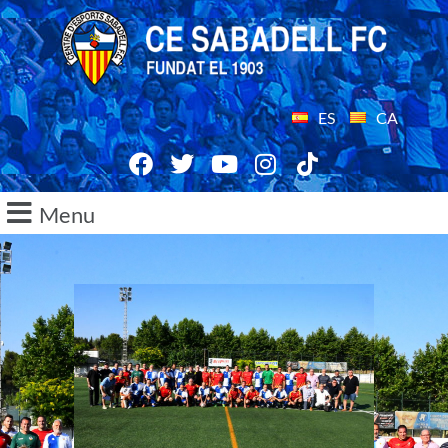
ES
CA
Menu