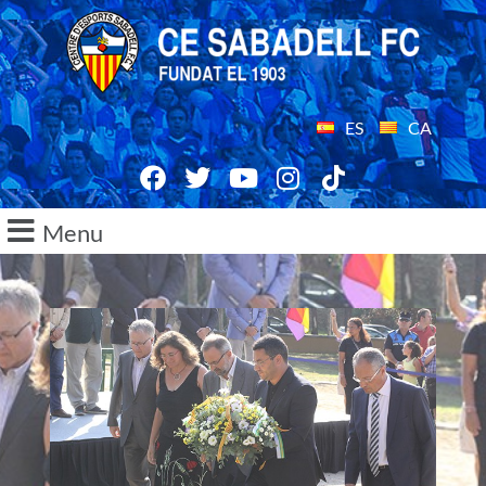
ES
CA
Menu