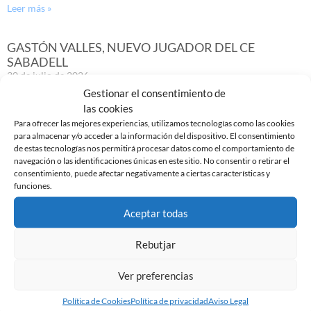
Leer más »
GASTÓN VALLES, NUEVO JUGADOR DEL CE
SABADELL
30 de julio de 2026
Gestionar el consentimiento de
Leer más »
las cookies
Para ofrecer las mejores experiencias, utilizamos tecnologías como las cookies
para almacenar y/o acceder a la información del dispositivo. El consentimiento
de estas tecnologías nos permitirá procesar datos como el comportamiento de
navegación o las identificaciones únicas en este sitio. No consentir o retirar el
consentimiento, puede afectar negativamente a ciertas características y
funciones.
Aceptar todas
Rebutjar
Ver preferencias
YA DISPONIBLE LA PRIMERA EQUIPACIÓN DE LA
Política de Cookies
Política de privacidad
Aviso Legal