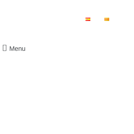
ES
CA
Menu