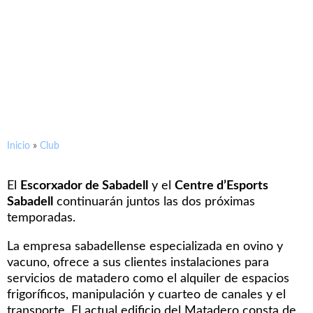
El Escorxador de Sabadell y el
CE Sabadell seguirán juntos
dos temporadas más
Inicio
»
Club
El
E
scorxador de Sabadell
y el
Centre d’Esports
Sabadell
continuarán juntos las dos próximas
temporadas.
La empresa sabadellense especializada en ovino y
vacuno, ofrece a sus clientes instalaciones para
servicios de matadero como el alquiler de espacios
frigoríficos, manipulación y cuarteo de canales y el
transporte. El actual edificio del Matadero consta de