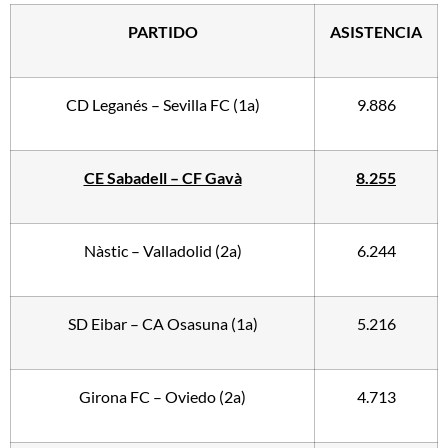
PARTIDO
ASISTENCIA
CD Leganés – Sevilla FC (1a)
9.886
CE Sabadell – CF Gavà
8.255
Nàstic – Valladolid (2a)
6.244
SD Eibar – CA Osasuna (1a)
5.216
Girona FC – Oviedo (2a)
4.713