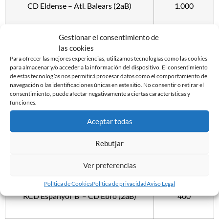
CD Eldense – Atl. Balears (2aB)
1.000
Gestionar el consentimiento de
Lleida Esportiu – Villarreal ‘B’ (2aB)
900
las cookies
Para ofrecer las mejores experiencias, utilizamos tecnologías como las cookies
para almacenar y/o acceder a la información del dispositivo. El consentimiento
de estas tecnologías nos permitirá procesar datos como el comportamiento de
Badalona – CD Alcoyano
800
navegación o las identificaciones únicas en este sitio. No consentir o retirar el
consentimiento, puede afectar negativamente a ciertas características y
funciones.
Valencia Mestalla – RCD Mallorca ‘B’
700
Aceptar todas
(2aB)
Rebutjar
AE Prat – Atl. Saguntino (2aB)
500
Ver preferencias
Política de Cookies
Política de privacidad
Aviso Legal
RCD Espanyol ‘B’ – CD Ebro (2aB)
400