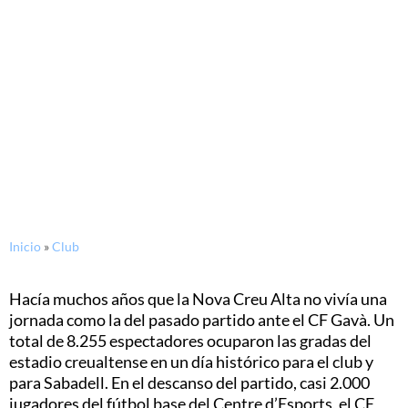
18/10/2016
El estadio vuelve a vestirse de
gala
Inicio
»
Club
Hacía muchos años que la Nova Creu Alta no vivía una
jornada como la del pasado partido ante el CF Gavà. Un
total de 8.255 espectadores ocuparon las gradas del
estadio creualtense en un día histórico para el club y
para Sabadell. En el descanso del partido, casi 2.000
jugadores del fútbol base del Centre d’Esports, el CE