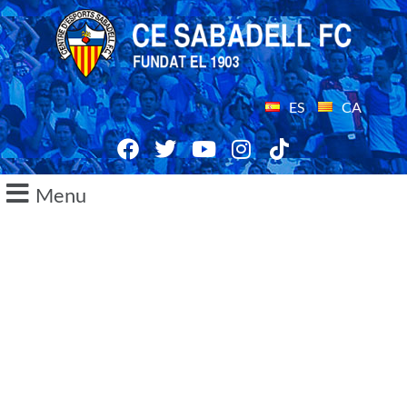
ES
CA
Menu