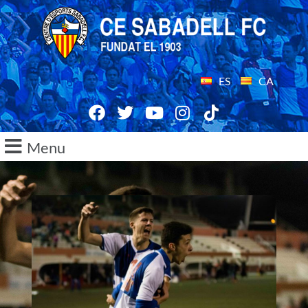
ES
CA
Menu