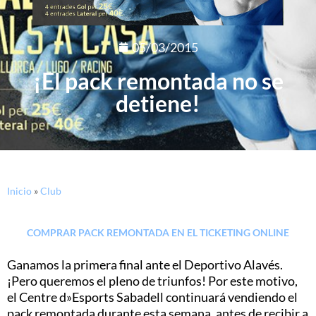
05/03/2015
¡El pack remontada no se
detiene!
Inicio
»
Club
COMPRAR PACK REMONTADA EN EL TICKETING ONLINE
Ganamos la primera final ante el Deportivo Alavés.
¡Pero queremos el pleno de triunfos! Por este motivo,
el Centre d»Esports Sabadell continuará vendiendo el
pack remontada durante esta semana, antes de recibir a