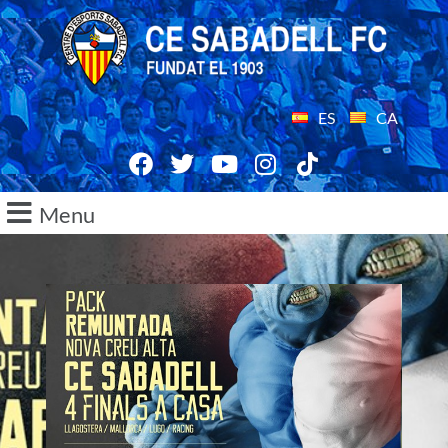
ES
CA
Menu