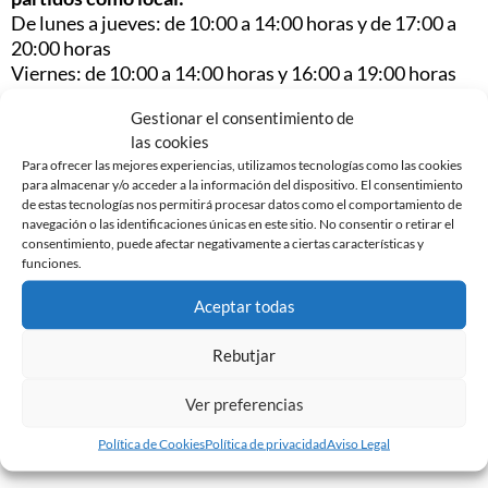
De lunes a jueves: de 10:00 a 14:00 horas y de 17:00 a
20:00 horas
Viernes: de 10:00 a 14:00 horas y 16:00 a 19:00 horas
Sábado: de 10:30 a 13:30 horas
Gestionar el consentimiento de
las cookies
Los niños y niñas de 0 a 4 años entrarán de manera
Para ofrecer las mejores experiencias, utilizamos tecnologías como las cookies
gratuita. A partir de los 5 años, los niños y niñas
para almacenar y/o acceder a la información del dispositivo. El consentimiento
pagarán lo mismo que los adultos.
de estas tecnologías nos permitirá procesar datos como el comportamiento de
navegación o las identificaciones únicas en este sitio. No consentir o retirar el
consentimiento, puede afectar negativamente a ciertas características y
funciones.
Aceptar todas
Noticias Relacionadas
Rebutjar
EDGAR GONZÁLEZ, NUEVO JUGADOR DEL CE
SABADELL
Ver preferencias
7 de agosto de 2026
Leer más »
Política de Cookies
Política de privacidad
Aviso Legal