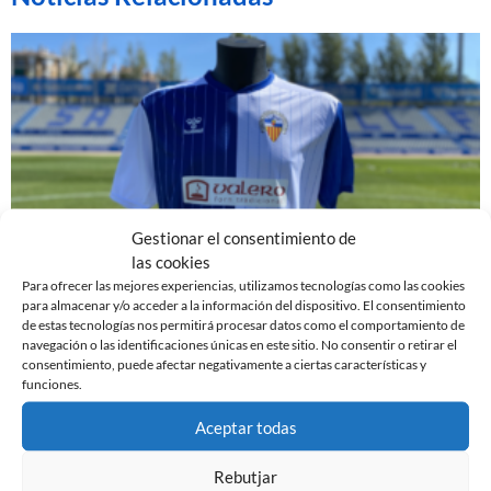
Gestionar el consentimiento de
las cookies
Para ofrecer las mejores experiencias, utilizamos tecnologías como las cookies
LOS EQUIPOS FEMENINOS DEL CE SABADELL FC
para almacenar y/o acceder a la información del dispositivo. El consentimiento
PASARÁN A LLAMARSE OFICIALMENTE A VALERO
de estas tecnologías nos permitirá procesar datos como el comportamiento de
CE SABADELL
navegación o las identificaciones únicas en este sitio. No consentir o retirar el
consentimiento, puede afectar negativamente a ciertas características y
3 de octubre de 2023
funciones.
Leer más »
Aceptar todas
Rebutjar