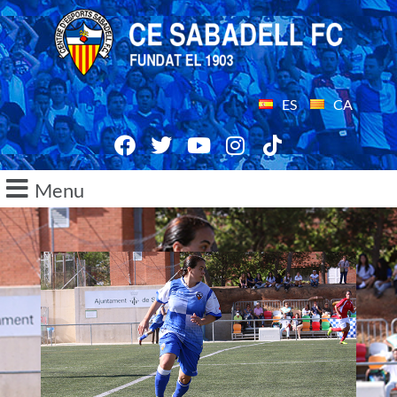
ES
CA
Menu